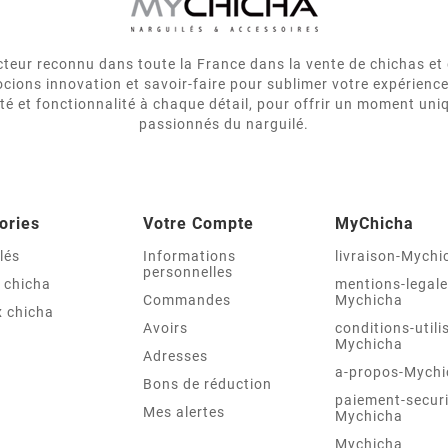
eur reconnu dans toute la France dans la vente de chichas et 
cions innovation et savoir-faire pour sublimer votre expérienc
ité et fonctionnalité à chaque détail, pour offrir un moment uni
passionnés du narguilé.
ories
Votre Compte
MyChicha
lés
Informations
livraison-Mychi
personnelles
 chicha
mentions-legale
Commandes
Mychicha
 chicha
Avoirs
conditions-utili
Mychicha
Adresses
a-propos-Mychi
Bons de réduction
paiement-securi
Mes alertes
Mychicha
Mychicha