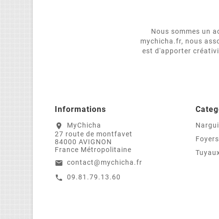
Nous sommes un act
mychicha.fr, nous asso
est d'apporter créativ
Informations
Categ
MyChicha
Nargui
location_on
27 route de montfavet
Foyers
84000 AVIGNON
France Métropolitaine
Tuyaux
contact@mychicha.fr
email
09.81.79.13.60
call