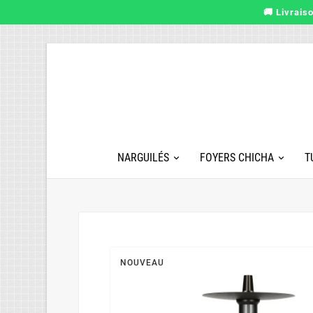
🚚 Livrais
NARGUILÉS
FOYERS CHICHA
T
NOUVEAU