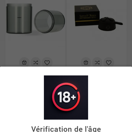
Accessoires
Système de chauffe
Vase El-Badia P1 –
Kaloud Lotus I+ Black
Vase De
Lotus – Système De
Remplacement
Chauffe Premium










6,00 €
59,00 €
Vérification de l'âge