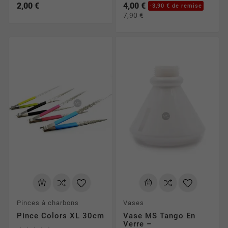
2,00 €
4,00 €
-3,90 € de remise
7,90 €
Si jamais vous avez une question à nous poser, rendez-
vous en bas de page où vous trouverez nos coordonnées
ainsi qu'un outil vous permettant de nous poser toutes vos
questions directement. Enfin, si vous êtes proche de la
ville d'Avignon nous vous invitons cordialement à venir
faire un petit tour dans notre magasin.
Retrouvez tous nos accessoires pour compléter votre
narguilé
:
pinces à charbons
,
embouts hygiéniques
et
produits de nettoyage
.
Pinces à charbons
Vases
Pince Colors XL 30cm
Vase MS Tango En
Verre –