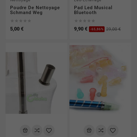
Poudre De Nettoyage
Pad Led Musical
Schmand Weg
Bluetooth










5,00 €
9,90 €
29,00 €
-65,86%