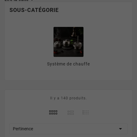
avez besoin d'acheter un accessoire pour chicha? Vous
SOUS-CATÉGORIE
trouverez ici votre bonheur!
Le site référence en matière
d'accessoire pour chicha
En effet, comme vous pouvez le voir sur le menu à a
gauche de cet écran nous vous proposons une très large
gamme d'accessoires chicha. Systèmes de chauffe,
Système de chauffe
cloches à
foyers
, pinces ou
allumes charbon
, etc. Le choix
est vaste et répond à différentes nécessités. Tout ce dont
vous aurez besoin pour faire fonctionner votre narguilé se
trouve sur notre site de vente en ligne. Souvenez-vous
également d'un point très important,
nous vous offrons la
Il y a 140 produits.
livraison à partir de 40 euros d'achat
! Donc profitez-en
pour vous équiper et vous procurer tous les outils qui vous
permettront de maintenir votre narguilé en bon état sans
avoir à vous déplacer.

Pertinence
Les plus grandes marques sont