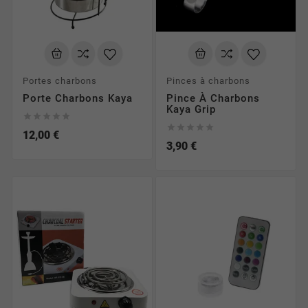
Portes charbons
Pinces à charbons
Porte Charbons Kaya
Pince À Charbons
Kaya Grip










12,00 €
3,90 €