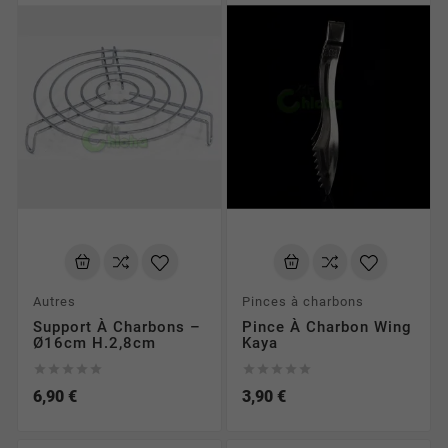
Autres
Pinces à charbons
Support À Charbons –
Pince À Charbon Wing
Ø16cm H.2,8cm
Kaya










6,90 €
3,90 €