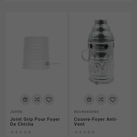
sur notre site
Vous devez savoir que nous accordons une attention
particulière à la qualité des produits que nous proposons
sur notre boutique en ligne. Là encore le menu situé sur la
gauche vous sera utile pour choisir la marque de
l'accessoire pour chicha dont vous avez besoin. Saisissez
cette occasion pour découvrir la chicha, une pratique très
ancienne.
Explorez notre site
Comme vous pouvez le voir notre boutique ne se limite pas
à la vente d'accessoire pour chicha puisque nous
proposons également des pack tout-en-un ainsi que la
possibilité de personnaliser vous même votre narguilé.
Joints
Accessoires
N'hésitez pas à prendre quelques minutes pour découvrir
Joint Grip Pour Foyer
Couvre-Foyer Anti-
tout ce que nous proposons: des charbons de différentes
De Chicha
Vent
sortes, plusieurs dizaines de narguilés pas cher ou plus










haut de gamme, des foyers et tuyaux, etc.