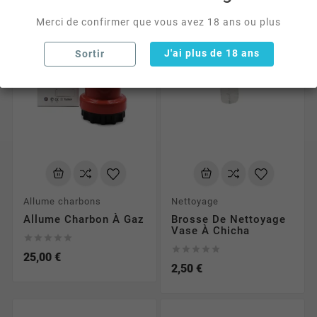
Merci de confirmer que vous avez 18 ans ou plus
J'ai plus de 18 ans
Sortir
Allume charbons
Nettoyage
Allume Charbon À Gaz
Brosse De Nettoyage
Vase À Chicha










25,00 €
2,50 €