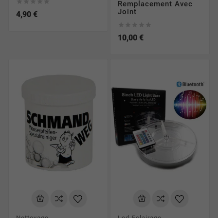





Remplacement Avec
Joint
4,90 €





10,00 €
Nettoyage
Led-Eclairage