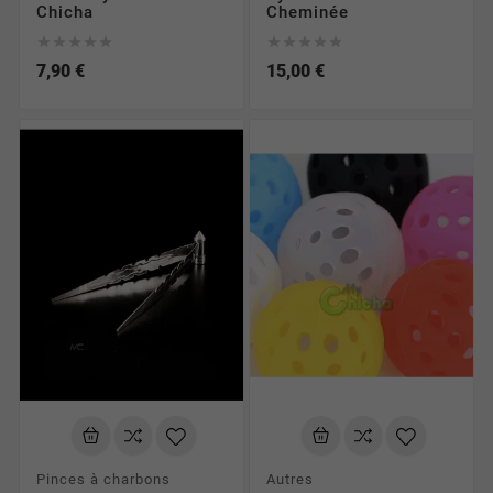
Chicha
Cheminée










7,90 €
15,00 €
Pinces à charbons
Autres