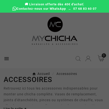
|
🚚 Livraison offerte dès 40€ d'achat
Contactez-nous sur WhatsApp → 07 68 83 60 07
0

Accueil
Accessoires
ACCESSOIRES
Retrouvez ici tous les accessoires indispensables pour
monter une chicha complète. Vases de remplacement,
joints d'étanchéités, pinces ou systèmes de chauffe, vous
allez à coup sur trouver l'accessoire de vos envies. Vous
Lire la suite ▼