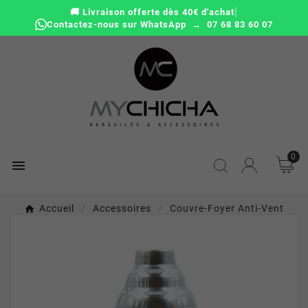
|
🚚 Livraison offerte dès 40€ d'achat
Contactez-nous sur WhatsApp → 07 68 83 60 07
0

Accueil
Accessoires
Couvre-Foyer Anti-Vent