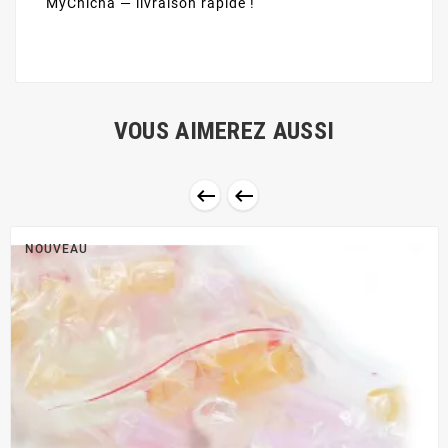
MyChicha — livraison rapide !
VOUS AIMEREZ AUSSI


NOUVEAU