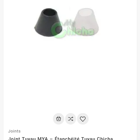
Joints
Joint Tuyau MYA – Étanchéité Tuyau Chicha