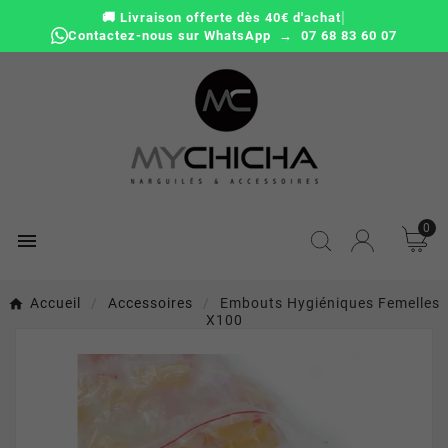
|
🚚 Livraison offerte dès 40€ d'achat
Contactez-nous sur WhatsApp → 07 68 83 60 07
0

Accueil
Accessoires
Embouts Hygiéniques Femelles
X100