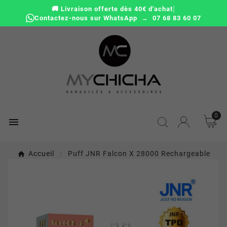
|
🚚 Livraison offerte dès 40€ d'achat
Contactez-nous sur WhatsApp → 07 68 83 60 07
0

Accueil
Puff JNR Falcon X 28000 Rechargeable