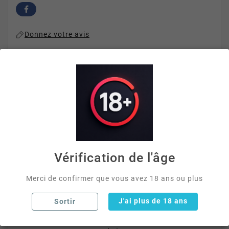
Donnez votre avis
Paiement Sécurisé 3D
Livraison Rapide
Offerte Dès 40€ D'achat
Vérification de l'âge
La description
Merci de confirmer que vous avez 18 ans ou plus
Détails du produit
J'ai plus de 18 ans
Sortir