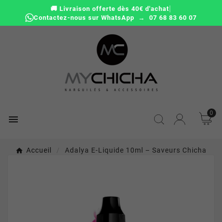
|
🚚 Livraison offerte dès 40€ d'achat
Contactez-nous sur WhatsApp → 07 68 83 60 07
0

Accueil
Adalya E-Liquide 10ml – Saveurs Chicha