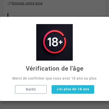
Donnez votre avis
Paiement Sécurisé 3D
Livraison Rapide
Offerte Dès 40€ D'achat
La description
Vérification de l'âge
Merci de confirmer que vous avez 18 ans ou plus
Détails du produit
J'ai plus de 18 ans
Sortir
Avis