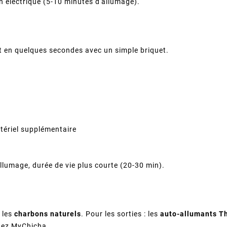
 électrique (5-10 minutes d'allumage).
 en quelques secondes avec un simple briquet.
tériel supplémentaire
llumage, durée de vie plus courte (20-30 min).
r les
charbons naturels
. Pour les sorties : les
auto-allumants T
ez MyChicha.