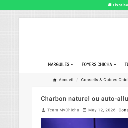
🚚 Livrais
NARGUILÉS
FOYERS CHICHA
T
Accueil
Conseils & Guides Chi
Charbon naturel ou auto-allu


Team MyChicha
May 12, 2026
Cons