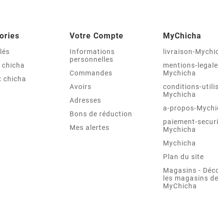
ories
Votre Compte
MyChicha
lés
Informations
livraison-Mychi
personnelles
 chicha
mentions-legale
Commandes
Mychicha
 chicha
Avoirs
conditions-utili
Mychicha
Adresses
a-propos-Mychi
Bons de réduction
paiement-securi
Mes alertes
Mychicha
Mychicha
Plan du site
Magasins - Déc
les magasins d
MyChicha