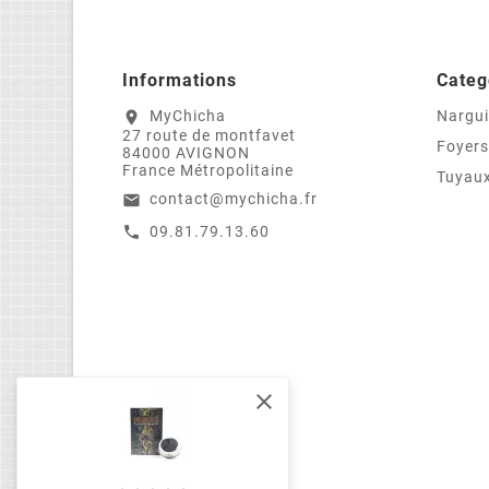
Informations
Categ
MyChicha
Nargui
location_on
27 route de montfavet
Foyers
84000 AVIGNON
France Métropolitaine
Tuyaux
contact@mychicha.fr
email
09.81.79.13.60
call
