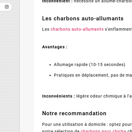
Inconvénient :
nécessite un allume-charbon
Les charbons auto-allumants
Les
charbons auto-allumants
s'enflamment
Avantages :
Allumage rapide (10-15 secondes)
Pratiques en déplacement, pas de ma
Inconvénients :
légère odeur chimique à l'a
Notre recommandation
Pour une utilisation à domicile : optez pou
notre sélection de
charbons pour chicha
ch