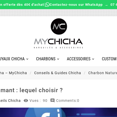
|
on offerte dès 40€ d'achat
Contactez-nous sur WhatsApp → 07 6
UYAUX CHICHA
CHARBONS
ACCESSOIRES
CUSTOM
cha – MyChicha
Conseils & Guides Chicha
Charbon Naturel
mant : lequel choisir ?


eils Chicha
Vues :
90
Comments:0