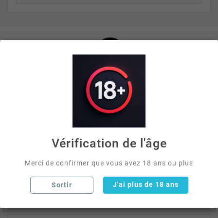
Nous sommes un acteur reconnu dans toute la France
dans la vente de chichas et d'accessoires. Chez
mychicha.fr, nous associons innovation et savoir-faire
pour sublimer votre expérience chicha. Notre mission est
Vérification de l'âge
d'apporter créativité et fonctionnalité à chaque détail,
pour offrir un moment unique et satisfaisant aux
Merci de confirmer que vous avez 18 ans ou plus
passionnés du narguilé.
J'ai plus de 18 ans
Sortir

Informations