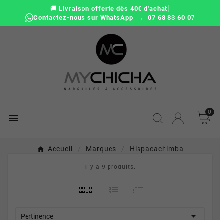
|
🚚 Livraison offerte dès 40€ d'achat
Contactez-nous sur WhatsApp → 07 68 83 60 07
0

Accueil
Marques
Hispacachimba
Il y a 9 produits.

Pertinence