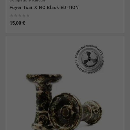
Compatible Kaloud
Foyer Tsar X HC Black EDITION





15,00 €