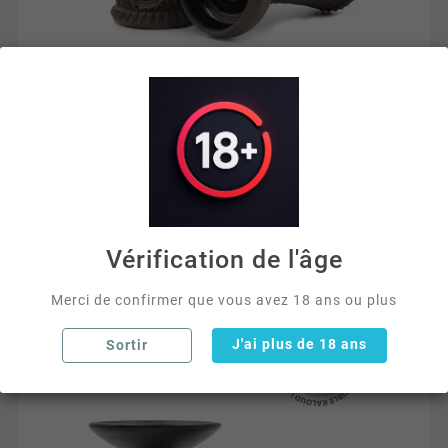
Compatible Brohood/cheminée
Foyer HC Tradi





15,00 €
Vérification de l'âge
Merci de confirmer que vous avez 18 ans ou plus
J'ai plus de 18 ans
Sortir