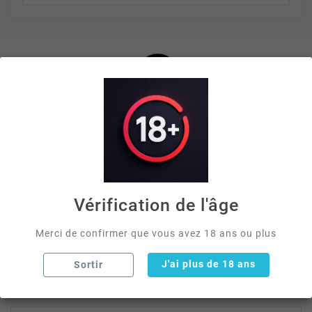
Nous sommes un acteur reconnu dans toute la France
dans la vente de chichas et d'accessoires. Chez
mychicha.fr, nous associons innovation et savoir-faire
pour sublimer votre expérience chicha. Notre mission est
Vérification de l'âge
d'apporter créativité et fonctionnalité à chaque détail,
pour offrir un moment unique et satisfaisant aux
Merci de confirmer que vous avez 18 ans ou plus
passionnés du narguilé.
J'ai plus de 18 ans
Sortir

Informations