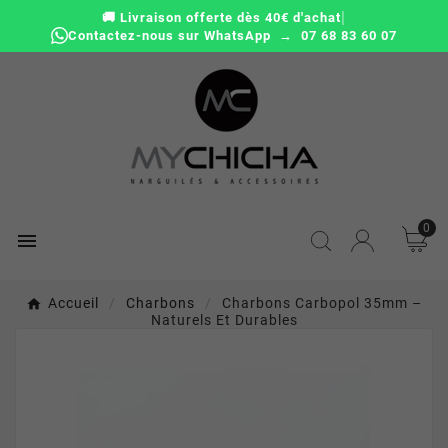
|
🚚 Livraison offerte dès 40€ d'achat
Contactez-nous sur WhatsApp → 07 68 83 60 07
0

Accueil
Charbons
Charbons Carbopol 35mm –
Naturels Et Durables