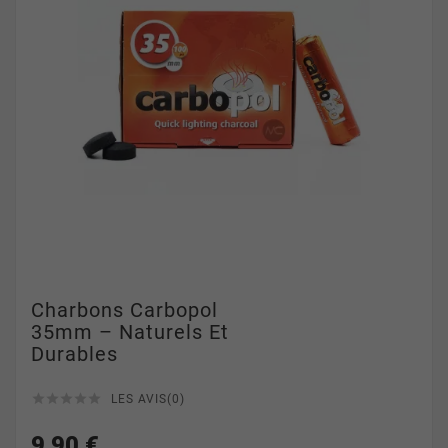
Charbons Carbopol
35mm – Naturels Et
Durables





LES AVIS(0)
9,90 €