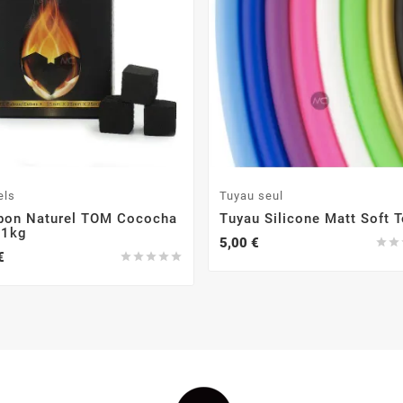
els
Tuyau seul
bon Naturel TOM Cococha
Tuyau Silicone Matt Soft 
 1kg
5,00 €


€




