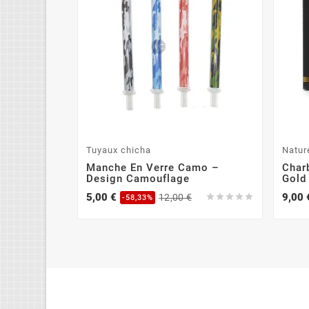
Tuyaux chicha
Natur
Manche En Verre Camo –
Char
Design Camouflage
Gold
5,00 €
9,00 
12,00 €





-58,33%