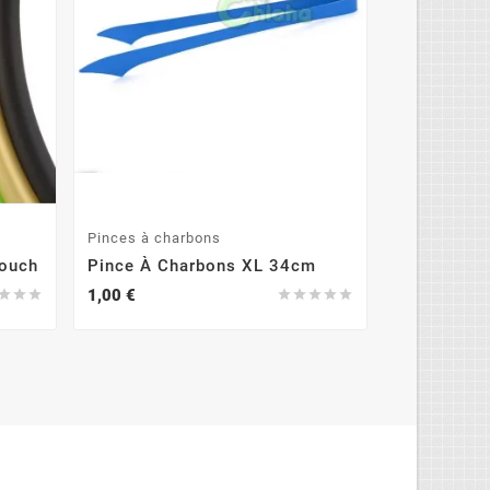
Pinces à charbons
Pinces à ch
Touch
Pince À Charbons XL 34cm
Pince Fla
1,00 €
3,90 €







