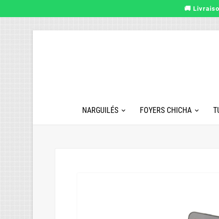
🚚 Livrais
NARGUILÉS
FOYERS CHICHA
T