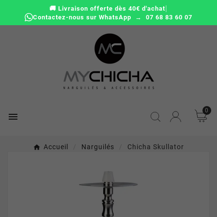
|
🚚 Livraison offerte dès 40€ d'achat
Contactez-nous sur WhatsApp → 07 68 83 60 07
0

Accueil
Narguilés
Chicha Skullator