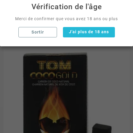
Vérification de l'âge


Merci de confirmer que vous avez 18 ans ou plus
J'ai plus de 18 ans
Sortir