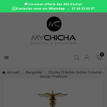
|
🚚 Livraison offerte dès 40€ d'achat
Contactez-nous sur WhatsApp → 07 68 83 60 07
0

Accueil
Narguilés
Chicha El Nefes Sultan Colonial –
Design Premium