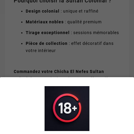
Pourquoi choisir la Sultan Colonial ?
Design colonial
: unique et raffiné
Matériaux nobles
: qualité premium
Tirage exceptionnel
: sessions mémorables
Pièce de collection
: effet décoratif dans
votre intérieur
Commandez votre Chicha El Nefes Sultan
Colonial
sur MyChicha — livraison offerte dès 40€
!
VOUS AIMEREZ AUSSI