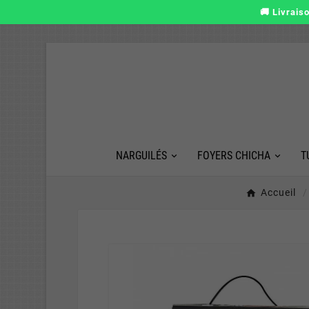
🚚 Livrais
NARGUILÉS
FOYERS CHICHA
T
Accueil