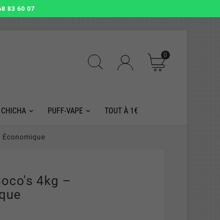
8 83 60 07
0
 CHICHA
PUFF-VAPE
TOUT À 1€
t Économique
oco's 4kg –
que