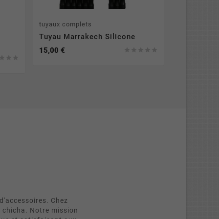
tuyaux complets
Compatible 
Tuyau Marrakech Silicone
Foyer HC 
15,00 €
12,00 €








d'accessoires. Chez
e chicha. Notre mission