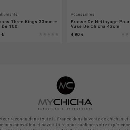
allumants
Accessoires
bons Three Kings 33mm –
Brosse De Nettoyage Pour
e De 100
Vase De Chicha 43cm
 €
4,90 €







eur reconnu dans toute la France dans la vente de chichas et 
cions innovation et savoir-faire pour sublimer votre expérienc