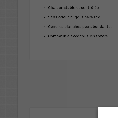
Chaleur stable et contrôlée
Sans odeur ni goût parasite
Cendres blanches peu abondantes
Compatible avec tous les foyers