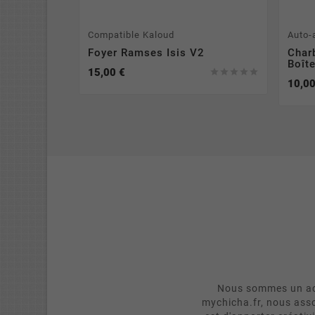
Compatible Kaloud
Auto-
Foyer Ramses Isis V2
Char
Boît
15,00 €





10,00
Nous sommes un act
mychicha.fr, nous asso