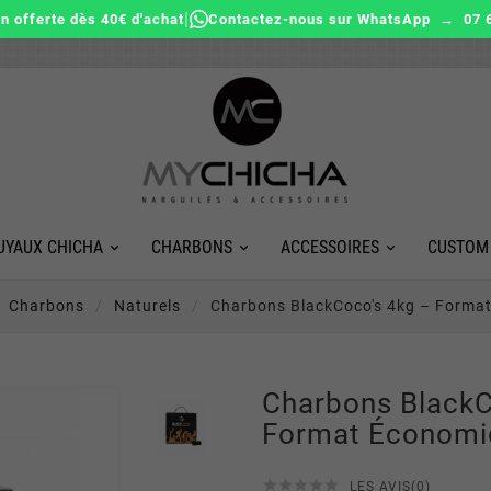
|
on offerte dès 40€ d'achat
Contactez-nous sur WhatsApp → 07 6
UYAUX CHICHA
CHARBONS
ACCESSOIRES
CUSTOM
Charbons
Naturels
Charbons BlackCoco's 4kg – Forma
Charbons BlackC
Format Économi





LES AVIS(0)