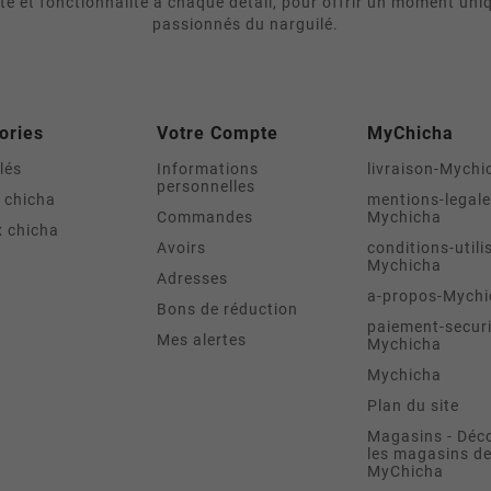
ité et fonctionnalité à chaque détail, pour offrir un moment uni
passionnés du narguilé.
ories
Votre Compte
MyChicha
lés
Informations
livraison-Mychi
personnelles
 chicha
mentions-legale
Commandes
Mychicha
 chicha
Avoirs
conditions-utili
Mychicha
Adresses
a-propos-Mychi
Bons de réduction
paiement-securi
Mes alertes
Mychicha
Mychicha
Plan du site
Magasins - Déc
les magasins d
MyChicha