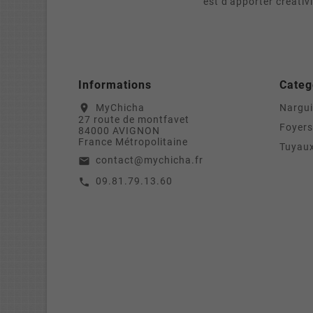
est d'apporter créativ
Informations
Categ
MyChicha
Nargui
location_on
27 route de montfavet
Foyers
84000 AVIGNON
France Métropolitaine
Tuyaux
contact@mychicha.fr
email
09.81.79.13.60
call