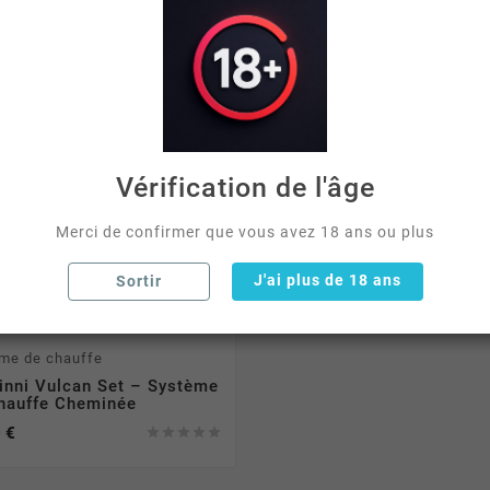
Vérification de l'âge
Merci de confirmer que vous avez 18 ans ou plus
J'ai plus de 18 ans
Sortir
me de chauffe
inni Vulcan Set – Système
hauffe Cheminée
 €




