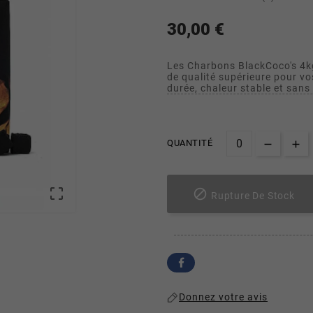
30,00 €
Les Charbons BlackCoco's 4
de qualité supérieure pour v
durée, chaleur stable et san
QUANTITÉ


Rupture De Stock
Donnez votre avis