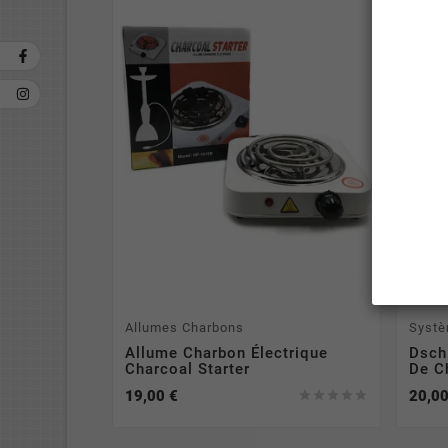
Allumes Charbons
Systè
Allume Charbon Électrique
Dsch
Charcoal Starter
De C
19,00 €
20,00




