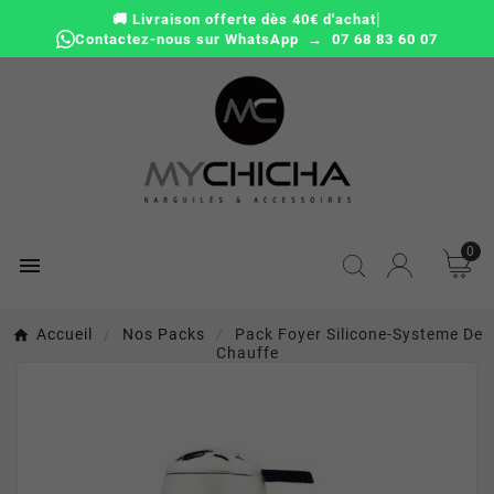
|
🚚 Livraison offerte dès 40€ d'achat
Contactez-nous sur WhatsApp → 07 68 83 60 07
0

Accueil
Nos Packs
Pack Foyer Silicone-Systeme De
Chauffe