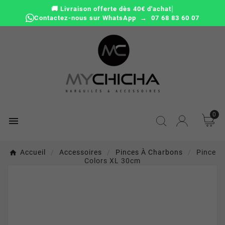
|
🚚 Livraison offerte dès 40€ d'achat
Contactez-nous sur WhatsApp → 07 68 83 60 07
0

Accueil
Accessoires
Pinces À Charbons
Pince
Colors XL 30cm