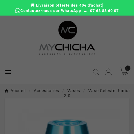
|
🚚 Livraison offerte dès 40€ d'achat
Contactez-nous sur WhatsApp → 07 68 83 60 07
0

Accueil
Accessoires
Vases
Vase Celeste Junior
2.0