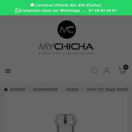
|
🚚 Livraison offerte dès 40€ d'achat
Contactez-nous sur WhatsApp → 07 68 83 60 07
0

Accueil
Accessoires
Vases
Vase H2 Saga Small