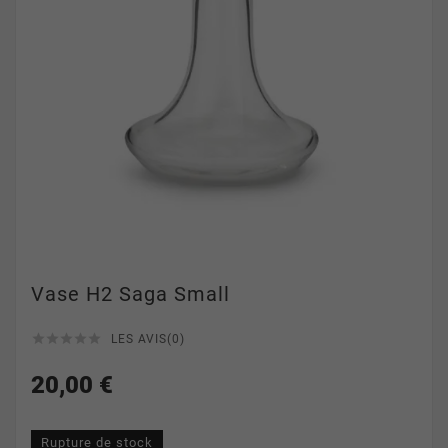
Vase H2 Saga Small





LES AVIS(0)
20,00 €
Rupture de stock