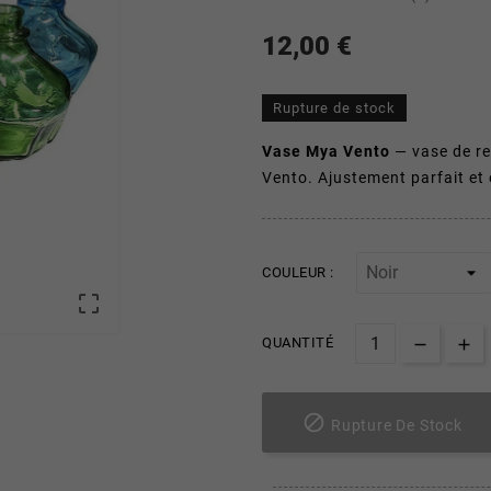
12,00 €
Rupture de stock
Vase Mya Vento
— vase de re
Vento. Ajustement parfait et 
COULEUR :

QUANTITÉ

Rupture De Stock