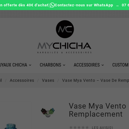
|
on offerte dès 40€ d'achat
Contactez-nous sur WhatsApp → 07 6
UYAUX CHICHA
CHARBONS
ACCESSOIRES
CUSTOM
l
Accessoires
Vases
Vase Mya Vento – Vase De Rem
Vase Mya Vento 
Remplacement





LES AVIS(0)