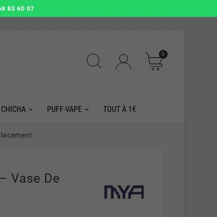
8 83 60 07
0
 CHICHA
PUFF-VAPE
TOUT À 1€
placement
– Vase De