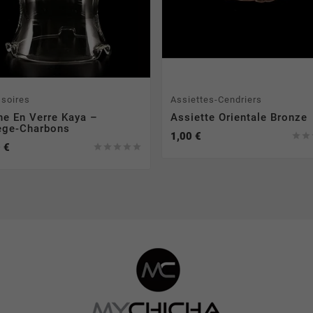
soires
Assiettes-Cendriers
he En Verre Kaya –
Assiette Orientale Bronze
ège-Charbons
1,00 €


 €




