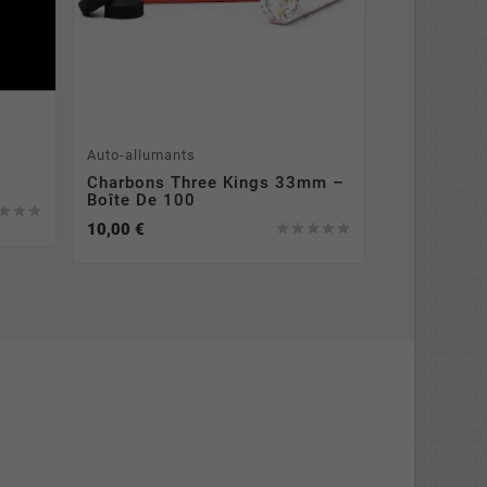
Auto-allumants
Charbons Three Kings 33mm –
Boîte De 100



10,00 €




