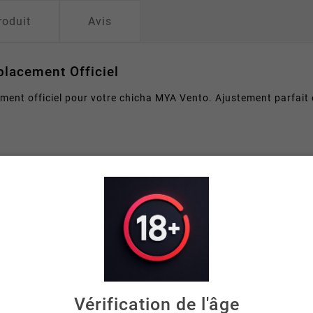
roduit
Avis
lacement Officiel
ment officiel pour votre chicha MYA Vento. Ajustement parfait 
ans fuite
hicha — livraison rapide !
Vérification de l'âge