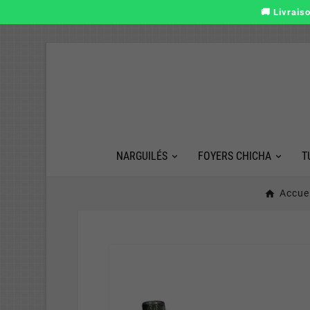
🚚 Livrais
NARGUILÉS
FOYERS CHICHA
T
Accuei