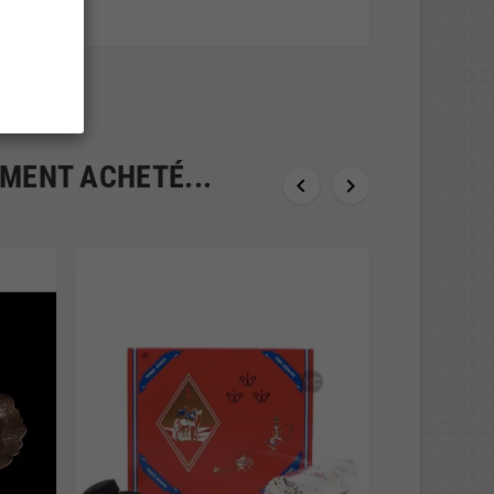
EMENT ACHETÉ...

