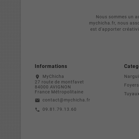
Nous sommes un act
mychicha.fr, nous asso
est d'apporter créativ
Informations
Categ
MyChicha
Nargui
location_on
27 route de montfavet
Foyers
84000 AVIGNON
France Métropolitaine
Tuyaux
contact@mychicha.fr
email
09.81.79.13.60
call