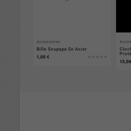
Accessoires
Acces
Bille Soupape En Acier
Cloc
Prot
1,00 €





15,00