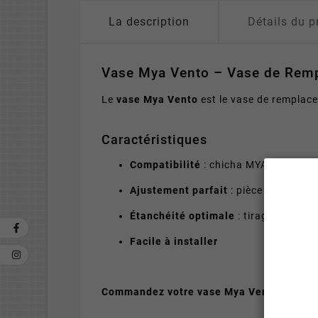
La description
Détails du p
Vase Mya Vento – Vase de Remp
Le
vase Mya Vento
est le vase de remplace
Caractéristiques
Compatibilité
: chicha MYA Vento
Ajustement parfait
: pièce officielle
Étanchéité optimale
: tirage fluide s
Facile à installer
Commandez votre vase Mya Vento
sur MyC