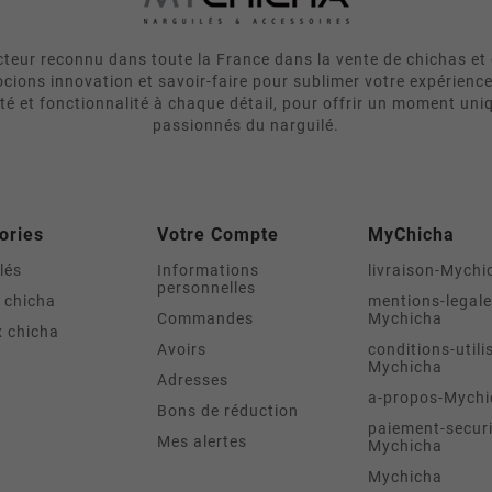
eur reconnu dans toute la France dans la vente de chichas et 
cions innovation et savoir-faire pour sublimer votre expérienc
ité et fonctionnalité à chaque détail, pour offrir un moment uni
passionnés du narguilé.
ories
Votre Compte
MyChicha
lés
Informations
livraison-Mychi
personnelles
 chicha
mentions-legale
Commandes
Mychicha
 chicha
Avoirs
conditions-utili
Mychicha
Adresses
a-propos-Mychi
Bons de réduction
paiement-securi
Mes alertes
Mychicha
Mychicha