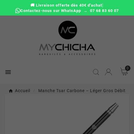
|
🚚 Livraison offerte dès 40€ d'achat
Contactez-nous sur WhatsApp → 07 68 83 60 07
0

Accueil
Manche Tsar Carbone – Léger Gros Débit