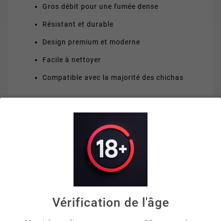
Gros débit pour une fumée dense
Résistant et durable
Design premium et moderne
Facile à nettoyer
Compatible avec la majorité des chichas
VOUS AIMEREZ AUSSI


Vérification de l'âge