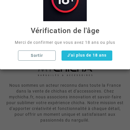
votre ecran d accueil en quelques secondes grace
a la ...


Vérification de l'âge
Merci de confirmer que vous avez 18 ans ou plus
J'ai plus de 18 ans
Sortir
Nous sommes un acteur reconnu dans toute la France
dans la vente de chichas et d'accessoires. Chez
mychicha.fr, nous associons innovation et savoir-faire
pour sublimer votre expérience chicha. Notre mission est
d'apporter créativité et fonctionnalité à chaque détail,
pour offrir un moment unique et satisfaisant aux
passionnés du narguilé.