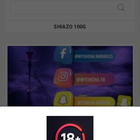
SHIAZO 100G
,
May
14
2026
MyChicha sur votre smartphone : installez
notre app en 30 secondes
MyChicha est disponible comme application sur
votre smartphone. Installez notre boutique sur