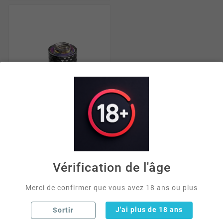
Vérification de l'âge
E-SHISHA
Foyer Électronique
Waker – E-Chicha
Merci de confirmer que vous avez 18 ans ou plus
Rechargeable





J'ai plus de 18 ans
Sortir
49,00 €