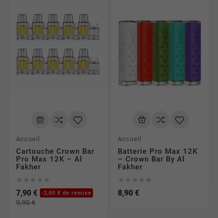
Accueil
Accueil
Cartouche Crown Bar
Batterie Pro Max 12K
Pro Max 12K – Al
– Crown Bar By Al
Fakher
Fakher










7,90 €
8,90 €
-2,00 € de remise
9,90 €