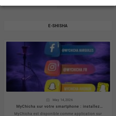
E-SHISHA
,
May
14
2026
MyChicha sur votre smartphone : installez
notre app en 30 secondes
MyChicha est disponible comme application sur