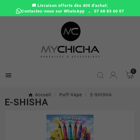
|
🚚 Livraison offerte dès 40€ d'achat
Contactez-nous sur WhatsApp → 07 68 83 60 07
0

Accueil
Puff-Vape
E-SHISHA
E-SHISHA