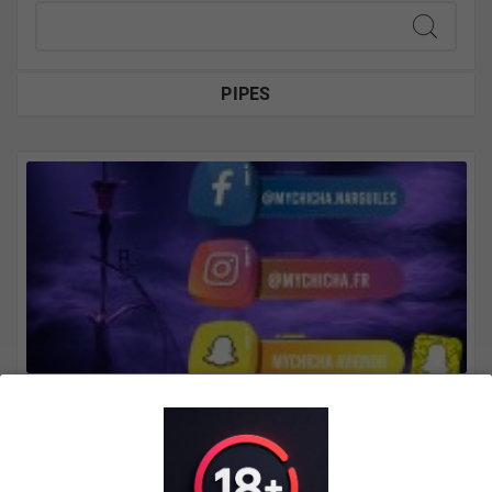
PIPES
,
May
14
2026
MyChicha sur votre smartphone : installez
notre app en 30 secondes
MyChicha est disponible comme application sur
votre smartphone. Installez notre boutique sur