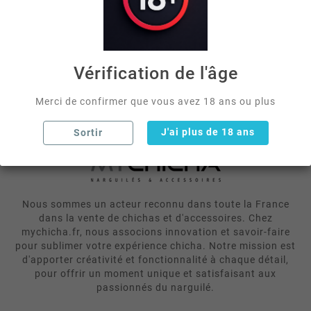
votre ecran d accueil en quelques secondes grace
a la ...


Vérification de l'âge
Merci de confirmer que vous avez 18 ans ou plus
J'ai plus de 18 ans
Sortir
Nous sommes un acteur reconnu dans toute la France
dans la vente de chichas et d'accessoires. Chez
mychicha.fr, nous associons innovation et savoir-faire
pour sublimer votre expérience chicha. Notre mission est
d'apporter créativité et fonctionnalité à chaque détail,
pour offrir un moment unique et satisfaisant aux
passionnés du narguilé.