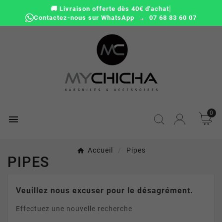
|
🚚 Livraison offerte dès 40€ d'achat
Contactez-nous sur WhatsApp → 07 68 83 60 07
0

Accueil
Pipes
PIPES
Veuillez nous excuser pour le désagrément.
Effectuez une nouvelle recherche