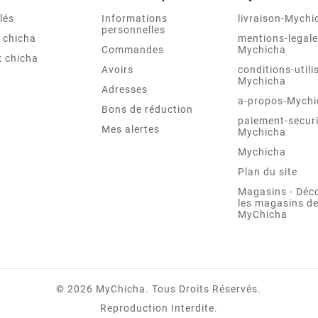
lés
Informations
livraison-Mychi
personnelles
 chicha
mentions-legale
Commandes
Mychicha
 chicha
Avoirs
conditions-utili
Mychicha
Adresses
a-propos-Mychi
Bons de réduction
paiement-securi
Mes alertes
Mychicha
Mychicha
Plan du site
Magasins - Déc
les magasins d
MyChicha
© 2026 MyChicha. Tous Droits Réservés.
Reproduction Interdite.