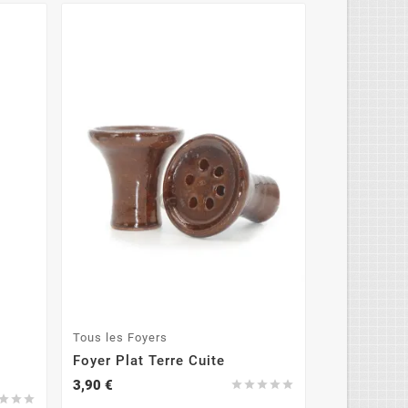
NOUVEAU
Tous les Foyers
Foyers plats
Foyer Plat Terre Cuite
Foyer Terr
3,90 €
1,00 €







