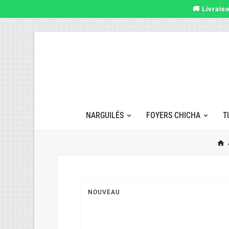
🚚 Livrais
NARGUILÉS
FOYERS CHICHA
T
NOUVEAU