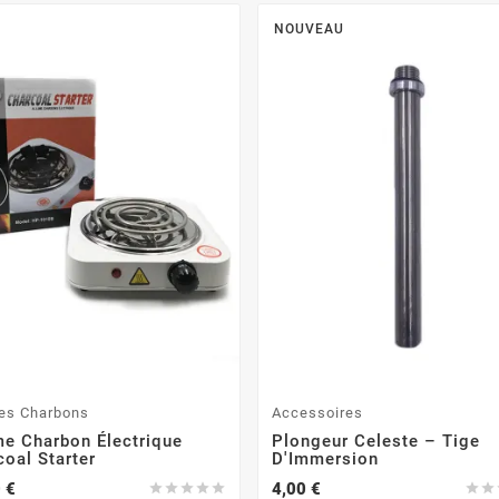
NOUVEAU
es Charbons
Accessoires
me Charbon Électrique
Plongeur Celeste – Tige
oal Starter
D'Immersion
 €
4,00 €






