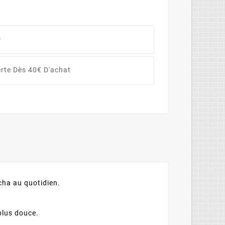
D
erte Dès 40€ D'achat
cha au quotidien.
 plus douce.