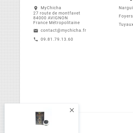
MyChicha
Nargui
location_on
27 route de montfavet
Foyers
84000 AVIGNON
France Métropolitaine
Tuyaux
contact@mychicha.fr
email
09.81.79.13.60
call
