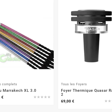
x complets
Tous les Foyers
u Marrakech XL 3.0
Foyer Thermique Quasar R
2
 €





69,00 €

