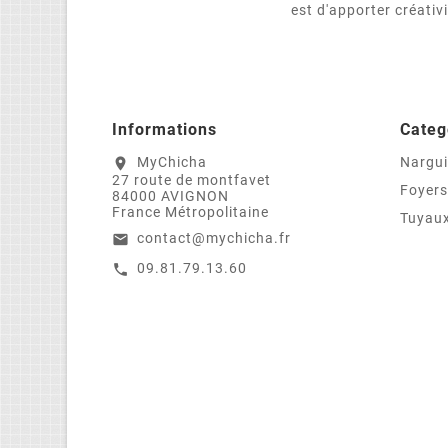
est d'apporter créativ
Informations
Categ
MyChicha
Nargui
location_on
27 route de montfavet
Foyers
84000 AVIGNON
France Métropolitaine
Tuyaux
contact@mychicha.fr
email
09.81.79.13.60
call