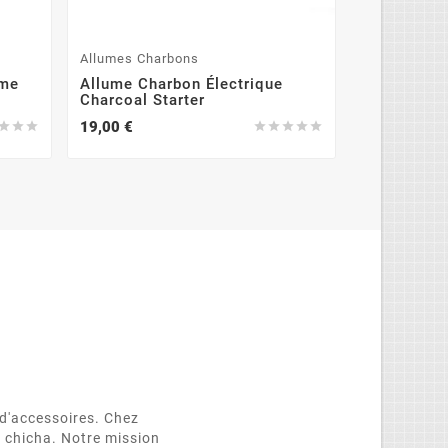
Allumes Charbons
Accessoires
eme
Allume Charbon Électrique
Diffuseur C
Charcoal Starter
Disponible
19,00 €
4,00 €








d'accessoires. Chez
e chicha. Notre mission