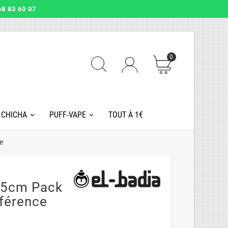
8 83 60 07
0
 CHICHA
PUFF-VAPE
TOUT À 1€
e
45cm Pack
férence