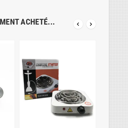
EMENT ACHETÉ...


NOUVEAU