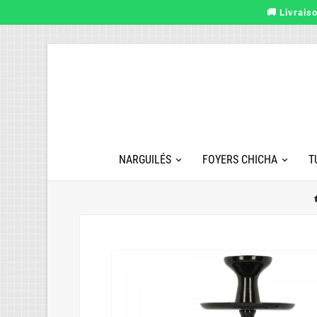
🚚 Livrais
NARGUILÉS
FOYERS CHICHA
T