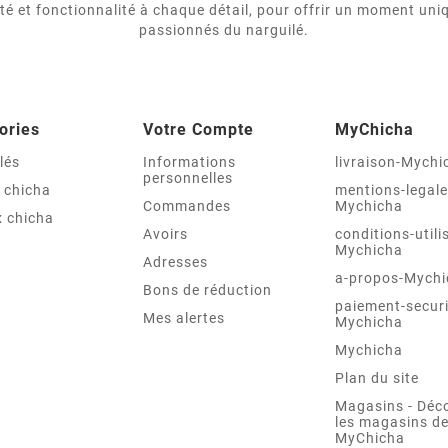
ité et fonctionnalité à chaque détail, pour offrir un moment uni
passionnés du narguilé.
ories
Votre Compte
MyChicha
lés
Informations
livraison-Mychi
personnelles
 chicha
mentions-legale
Commandes
Mychicha
 chicha
Avoirs
conditions-utili
Mychicha
Adresses
a-propos-Mychi
Bons de réduction
paiement-securi
Mes alertes
Mychicha
Mychicha
Plan du site
Magasins - Déc
les magasins d
MyChicha