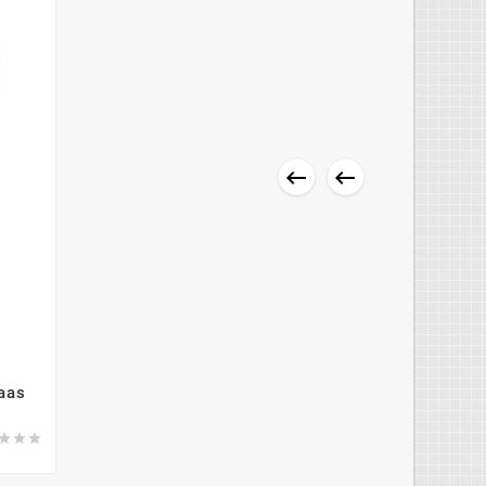


aas


