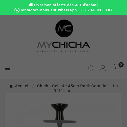
|
🚚 Livraison offerte dès 40€ d'achat
Contactez-nous sur WhatsApp → 07 68 83 60 07
0

Accueil
Chicha Celeste 45cm Pack Complet – La
Référence