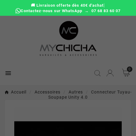
|
🚚 Livraison offerte dès 40€ d'achat
Contactez-nous sur WhatsApp → 07 68 83 60 07
0

Accueil
Accessoires
Autres
Connecteur Tuyau-
Soupape Unity 4.0