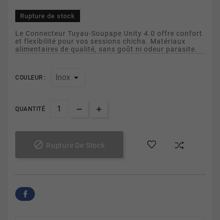
Rupture de stock
Le Connecteur Tuyau-Soupape Unity 4.0 offre confort
et flexibilité pour vos sessions chicha. Matériaux
alimentaires de qualité, sans goût ni odeur parasite.
COULEUR :
QUANTITÉ

Rupture De Stock