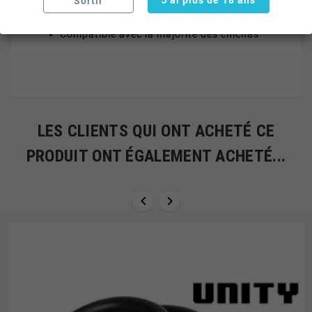
J'ai plus de 18 ans
Sortir
Facile à nettoyer
Compatible avec la majorité des chichas
LES CLIENTS QUI ONT ACHETÉ CE
PRODUIT ONT ÉGALEMENT ACHETÉ...

