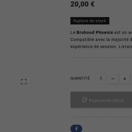
20,00 €
Rupture de stock
Le
Brohood Phoenix
est un a
Compatible avec la majorité 
expérience de session. Livrai
QUANTITÉ


Rupture De Stock