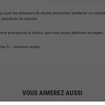
çu pour les amateurs de chicha souhaitant améliorer ou complét
es standards du marché.
 à votre pratique de la chicha, que vous soyez débutant ou expert.
a.fr – livraison rapide.
VOUS AIMEREZ AUSSI