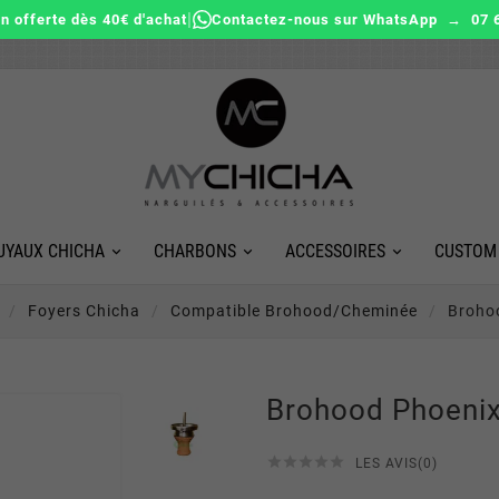
|
on offerte dès 40€ d'achat
Contactez-nous sur WhatsApp → 07 6
UYAUX CHICHA
CHARBONS
ACCESSOIRES
CUSTOM
Foyers Chicha
Compatible Brohood/cheminée
Broho
Brohood Phoeni





LES AVIS(0)