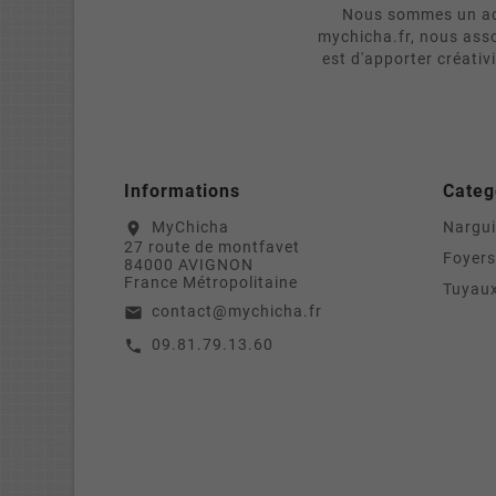
Nous sommes un act
mychicha.fr, nous asso
est d'apporter créativ
Informations
Categ
MyChicha
Nargui
location_on
27 route de montfavet
Foyers
84000 AVIGNON
France Métropolitaine
Tuyaux
contact@mychicha.fr
email
09.81.79.13.60
call