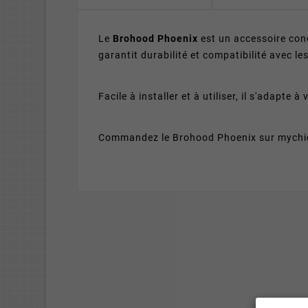
Le
Brohood Phoenix
est un accessoire con
garantit durabilité et compatibilité avec l
Facile à installer et à utiliser, il s'adapte
Commandez le Brohood Phoenix sur mychich