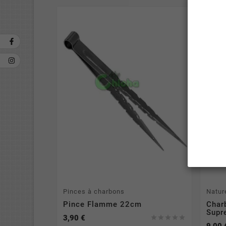
Pinces à charbons
Natur
Pince Flamme 22cm
Char
Supr
3,90 €





9,00 