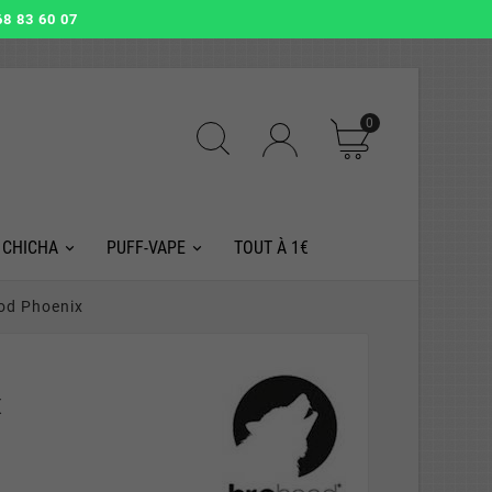
8 83 60 07
0
 CHICHA
PUFF-VAPE
TOUT À 1€
od Phoenix
x