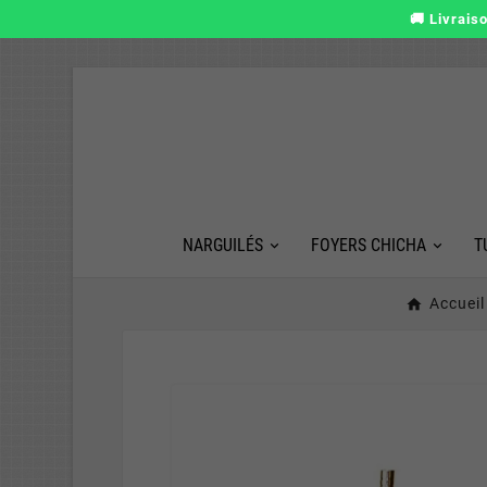
🚚 Livrais
NARGUILÉS
FOYERS CHICHA
T
Accueil