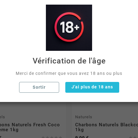
Vérification de l'âge
Merci de confirmer que vous avez 18 ans ou plus
J'ai plus de 18 ans
Sortir
els
Naturels
bons Naturels Fresh Coco
Charbons Naturels Blackc
eme 1kg
1kg
€
9,00 €






