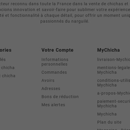
eur reconnu dans toute la France dans la vente de chichas et 
cions innovation et savoir-faire pour sublimer votre expérienc
ité et fonctionnalité à chaque détail, pour offrir un moment uni
passionnés du narguilé.
ories
Votre Compte
MyChicha
lés
Informations
livraison-Mychi
personnelles
 chicha
mentions-legale
Commandes
Mychicha
 chicha
Avoirs
conditions-utili
Mychicha
Adresses
a-propos-Mychi
Bons de réduction
paiement-securi
Mes alertes
Mychicha
Mychicha
Plan du site