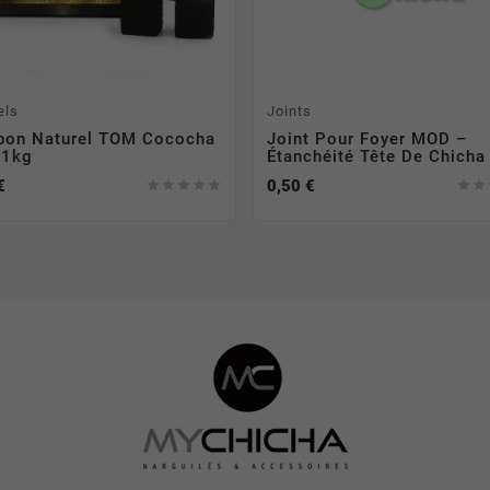
els
Joints
bon Naturel TOM Cococha
Joint Pour Foyer MOD –
 1kg
Étanchéité Tête De Chicha
€
0,50 €






