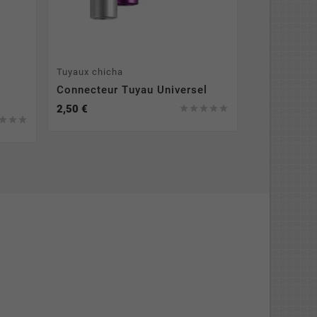
Tuyaux chicha
Narguilés
Connecteur Tuyau Universel
Chicha Od
Référence
2,50 €





129,00 €


