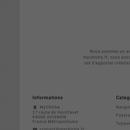
Nous sommes un act
mychicha.fr, nous asso
est d'apporter créativ
Informations
Categ
MyChicha
Nargui
location_on
27 route de montfavet
Foyers
84000 AVIGNON
France Métropolitaine
Tuyaux
contact@mychicha.fr
email