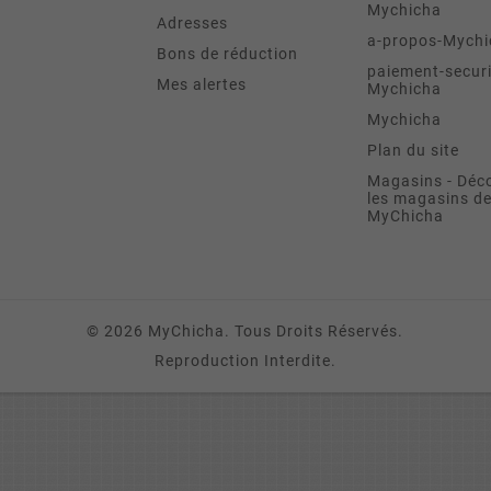
Mychicha
Adresses
a-propos-Mychi
Bons de réduction
paiement-securi
Mes alertes
Mychicha
Mychicha
Plan du site
Magasins - Déc
les magasins d
MyChicha
© 2026 MyChicha. Tous Droits Réservés.
Reproduction Interdite.
FOYER AT80