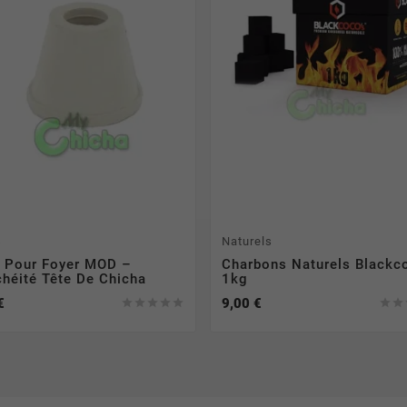
s
Naturels
t Pour Foyer MOD –
Charbons Naturels Blackc
chéité Tête De Chicha
1kg
€
9,00 €






