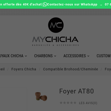
|
on offerte dès 40€ d'achat
Contactez-nous sur WhatsApp → 07 6
UYAUX CHICHA
CHARBONS
ACCESSOIRES
CUSTOM
eil
Foyers Chicha
Compatible Brohood/cheminée
Foy
Foyer AT80





LES AVIS(0)