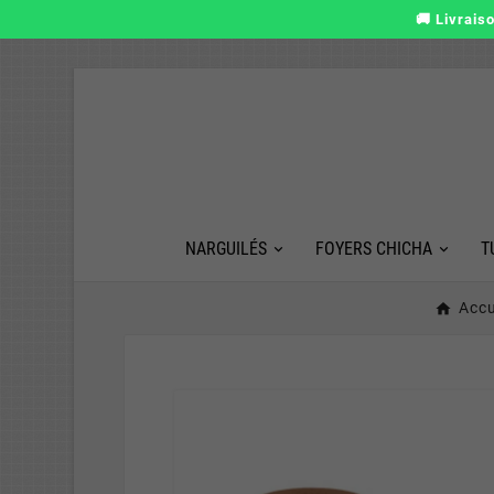
🚚 Livrais
NARGUILÉS
FOYERS CHICHA
T
Accu