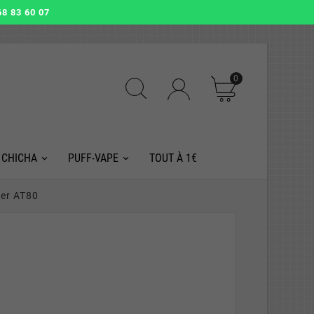
8 83 60 07
0
 CHICHA
PUFF-VAPE
TOUT À 1€
er AT80