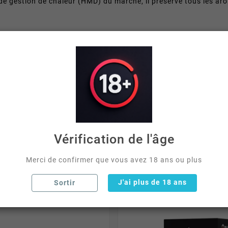
de gestion de chaleur (HMD) du marché, il préserve tous les a
 livraison rapide.
Vérification de l'âge
I ONT ACHETÉ CE PRODUIT ONT ÉGAL
Merci de confirmer que vous avez 18 ans ou plus
J'ai plus de 18 ans
Sortir