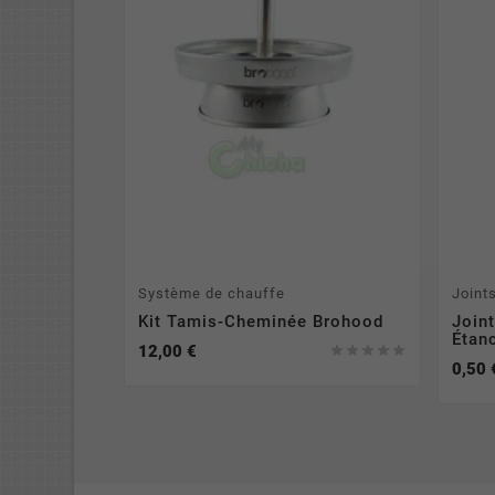
Système de chauffe
Joint
Kit Tamis-Cheminée Brohood
Join
Étan
12,00 €





0,50 