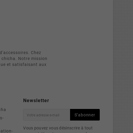
d'accessoires. Chez
e chicha. Notre mission
que et satisfaisant aux
Newsletter
cha
S’abonner
s-
Vous pouvez vous désinscrire à tout
sation-