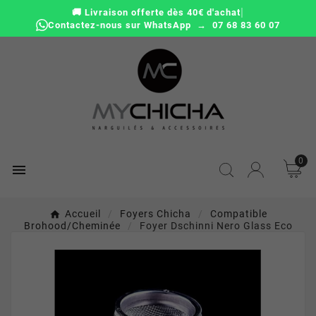
|
🚚 Livraison offerte dès 40€ d'achat
Contactez-nous sur WhatsApp → 07 68 83 60 07
0

Accueil
Foyers Chicha
Compatible
Brohood/cheminée
Foyer Dschinni Nero Glass Eco