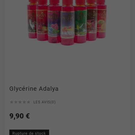
Glycérine Adalya





LES AVIS(0)
9,90 €
Rupture de stock