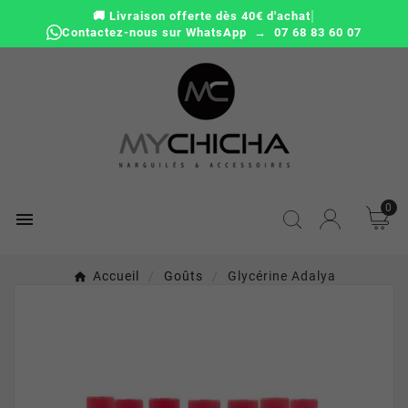
|
🚚 Livraison offerte dès 40€ d'achat
Contactez-nous sur WhatsApp → 07 68 83 60 07
0

Accueil
Goûts
Glycérine Adalya