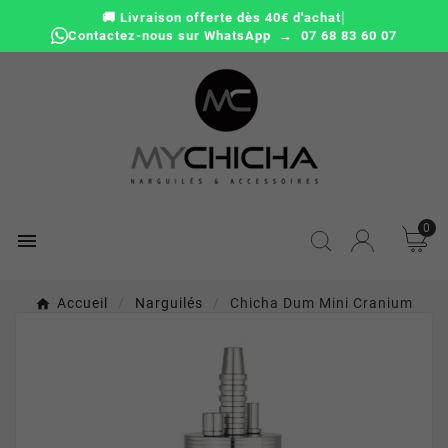
|
🚚 Livraison offerte dès 40€ d'achat
Contactez-nous sur WhatsApp → 07 68 83 60 07
0

Accueil
Narguilés
Chicha Dum Mini Cranium