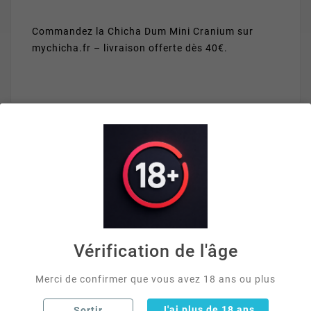
Commandez la Chicha Dum Mini Cranium sur
mychicha.fr – livraison offerte dès 40€.
VOUS AIMEREZ AUSSI


Vérification de l'âge
Merci de confirmer que vous avez 18 ans ou plus
J'ai plus de 18 ans
Sortir