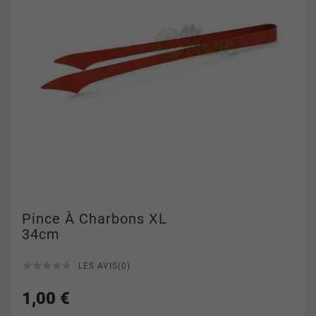
Pince À Charbons XL
34cm





LES AVIS(0)
1,00 €