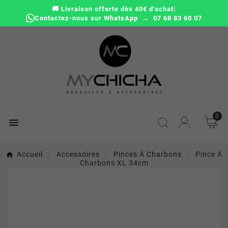
|
🚚 Livraison offerte dès 40€ d'achat
Contactez-nous sur WhatsApp → 07 68 83 60 07
0

Accueil
Accessoires
Pinces À Charbons
Pince À
Charbons XL 34cm