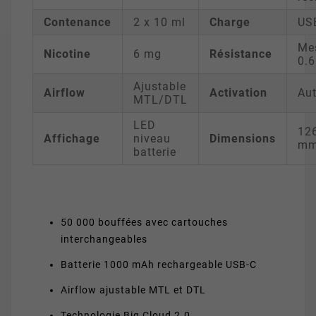
Contenance
2 x 10 ml
Charge
US
Me
Nicotine
6 mg
Résistance
0.
Ajustable
Airflow
Activation
Au
MTL/DTL
LED
126
Affichage
niveau
Dimensions
m
batterie
50 000 bouffées avec cartouches
interchangeables
Batterie 1000 mAh rechargeable USB-C
Airflow ajustable MTL et DTL
Technologie Big Cloud 2.0