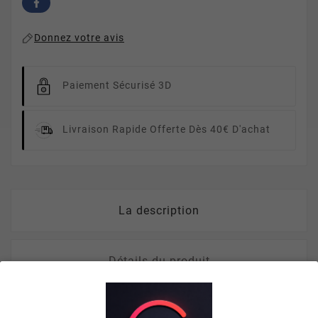
Donnez votre avis
Paiement Sécurisé 3D
Livraison Rapide
Offerte Dès 40€ D'achat
La description
Détails du produit
Avis