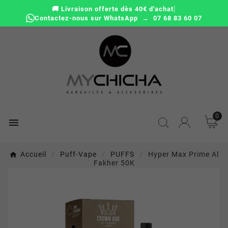
|
🚚 Livraison offerte dès 40€ d'achat
Contactez-nous sur WhatsApp → 07 68 83 60 07
0

Accueil
Puff-Vape
PUFFS
Hyper Max Prime Al
Fakher 50K