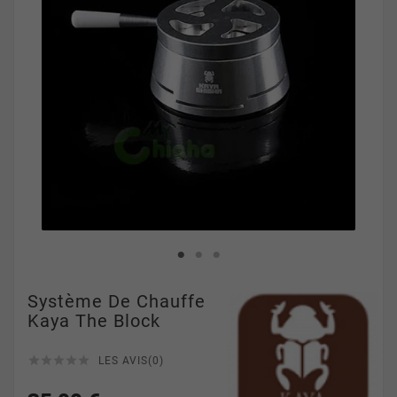
Système De Chauffe
Kaya The Block





LES AVIS(0)