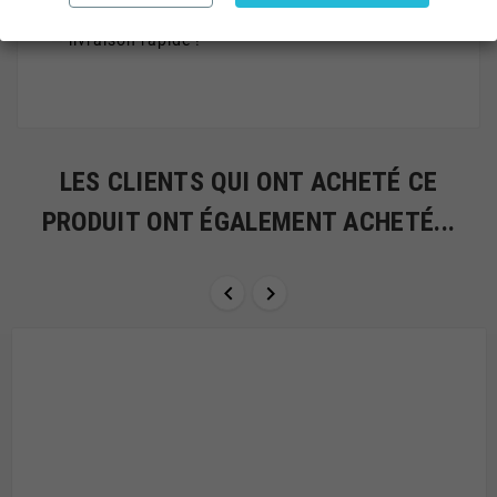
Commandez votre Kaya The Block
sur MyChicha
— livraison rapide !
LES CLIENTS QUI ONT ACHETÉ CE
PRODUIT ONT ÉGALEMENT ACHETÉ...

