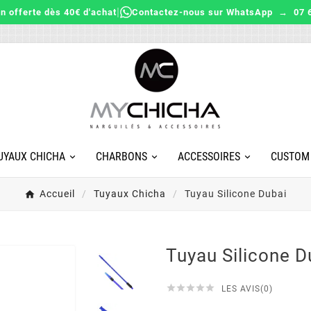
|
on offerte dès 40€ d'achat
Contactez-nous sur WhatsApp → 07 6
UYAUX CHICHA
CHARBONS
ACCESSOIRES
CUSTOM
Accueil
Tuyaux Chicha
Tuyau Silicone Dubai
Tuyau Silicone D





LES AVIS(0)