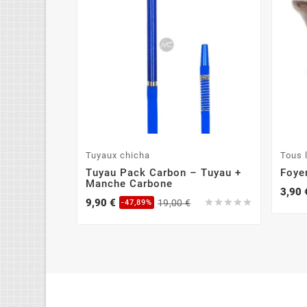
Tuyaux chicha
Tous 
Tuyau Pack Carbon – Tuyau +
Foyer
Manche Carbone
3,90 
9,90 €
19,00 €





-47,89%