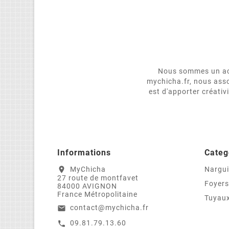
Nous sommes un act
mychicha.fr, nous asso
est d'apporter créativ
Informations
Categ
MyChicha
Nargui
location_on
27 route de montfavet
Foyers
84000 AVIGNON
France Métropolitaine
Tuyaux
contact@mychicha.fr
email
09.81.79.13.60
call