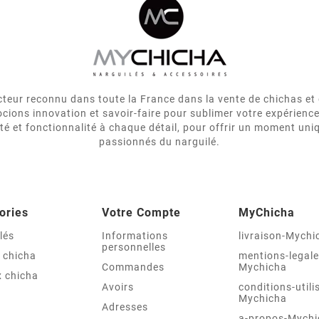
eur reconnu dans toute la France dans la vente de chichas et 
cions innovation et savoir-faire pour sublimer votre expérienc
ité et fonctionnalité à chaque détail, pour offrir un moment uni
passionnés du narguilé.
ories
Votre Compte
MyChicha
lés
Informations
livraison-Mychi
personnelles
 chicha
mentions-legale
Commandes
Mychicha
 chicha
Avoirs
conditions-utili
Mychicha
Adresses
a-propos-Mychi