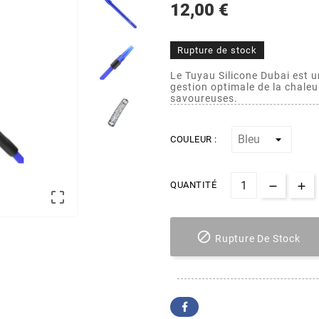
12,00 €
Rupture de stock
Le Tuyau Silicone Dubai est u
gestion optimale de la chaleu
savoureuses.
COULEUR :
QUANTITÉ


Rupture De Stock