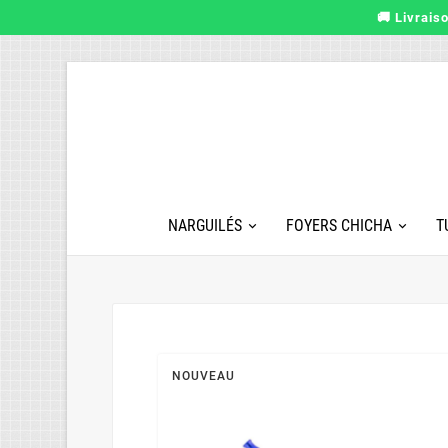
🚚 Livrais
NARGUILÉS
FOYERS CHICHA
T
NOUVEAU