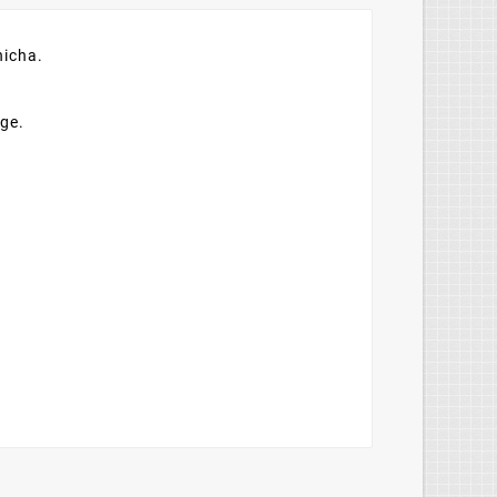
hicha.
nge.