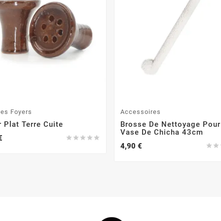
les Foyers
Accessoires
 Plat Terre Cuite
Brosse De Nettoyage Pour
Vase De Chicha 43cm
€





4,90 €

