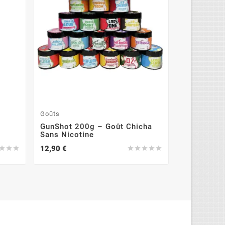
Goûts
Auto-alluma
GunShot 200g – Goût Chicha
Charbon T
Sans Nicotine
Auto-Allu
12,90 €
1,50 €







