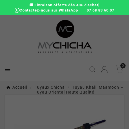
|
🚚 Livraison offerte dès 40€ d'achat
Contactez-nous sur WhatsApp → 07 68 83 60 07
0

Accueil
Tuyaux Chicha
Tuyau Khalil Maamoon –
Tuyau Oriental Haute Qualité