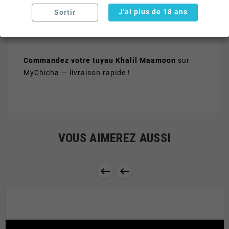
Légèreté
: confort d'utilisation optimal
J'ai plus de 18 ans
Sortir
Excellent débit
: tirage puissant et fluide
Commandez votre tuyau Khalil Maamoon
sur
MyChicha — livraison rapide !
VOUS AIMEREZ AUSSI

