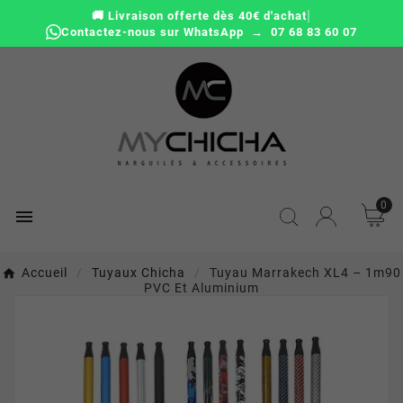
|
🚚 Livraison offerte dès 40€ d'achat
Contactez-nous sur WhatsApp → 07 68 83 60 07
0

Accueil
Tuyaux Chicha
Tuyau Marrakech XL4 – 1m90
PVC Et Aluminium