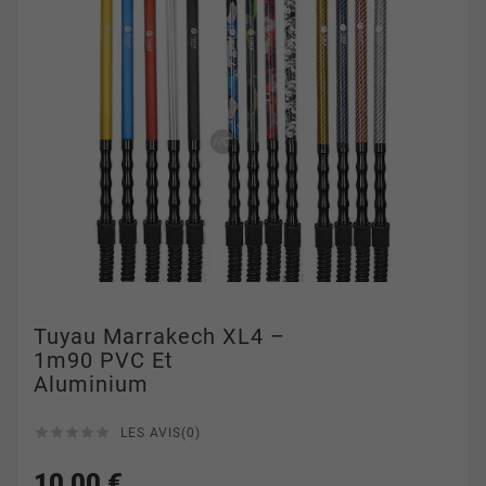
Tuyau Marrakech XL4 –
1m90 PVC Et
Aluminium





LES AVIS(0)
10,00 €