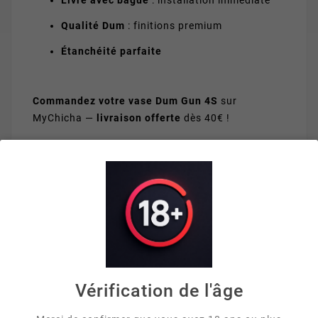
Livré avec bague
: installation immédiate
Qualité Dum
: finitions premium
Étanchéité parfaite
Commandez votre vase Dum Gun 4S
sur
MyChicha —
livraison offerte
dès 40€ !
VOUS AIMEREZ AUSSI


Vérification de l'âge