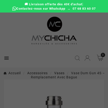
|
🚚 Livraison offerte dès 40€ d'achat
Contactez-nous sur WhatsApp → 07 68 83 60 07
0

Accueil
Accessoires
Vases
Vase Dum Gun 4S –
Remplacement Avec Bague