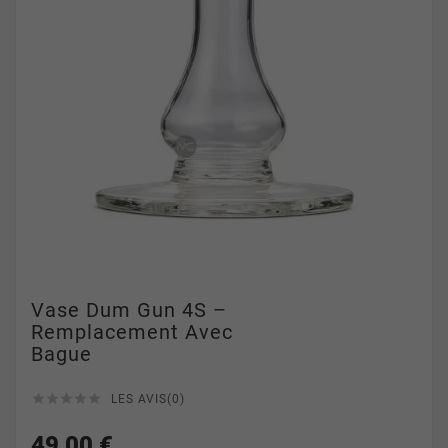
Vase Dum Gun 4S –
Remplacement Avec
Bague





LES AVIS(0)
49,00 €