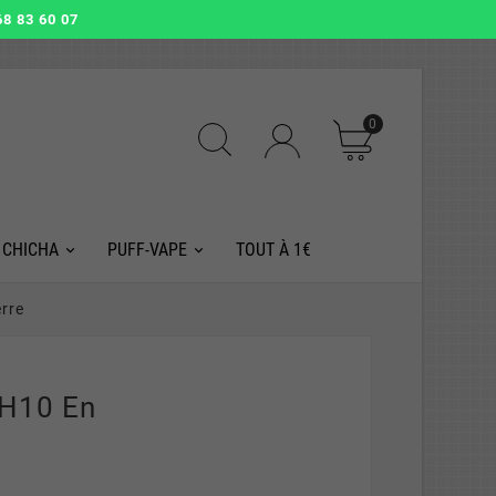
8 83 60 07
0
 CHICHA
PUFF-VAPE
TOUT À 1€
rre
 H10 En