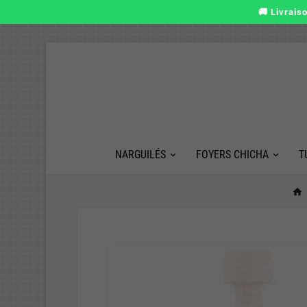
🚚 Livrais
NARGUILÉS
FOYERS CHICHA
T