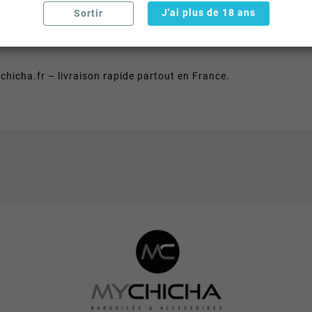
J'ai plus de 18 ans
Sortir
a forme ergonomique facilite le remplissage et le nettoyage. Com
icha.fr – livraison rapide partout en France.