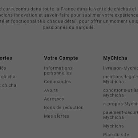
eur reconnu dans toute la France dans la vente de chichas et 
cions innovation et savoir-faire pour sublimer votre expérienc
ité et fonctionnalité à chaque détail, pour offrir un moment uni
passionnés du narguilé.
ories
Votre Compte
MyChicha
lés
Informations
livraison-Mychi
personnelles
 chicha
mentions-legale
Commandes
Mychicha
 chicha
Avoirs
conditions-utili
Mychicha
Adresses
a-propos-Mychi
Bons de réduction
paiement-securi
Mes alertes
Mychicha
Mychicha
Plan du site