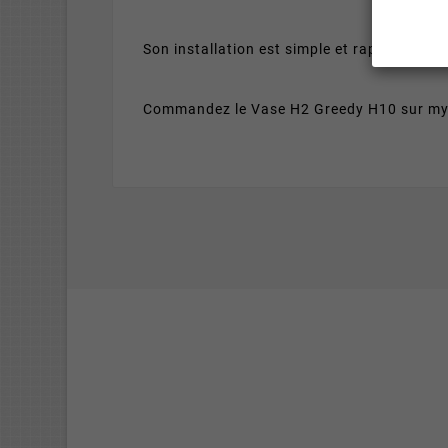
Son installation est simple et rapide, et s
Commandez le Vase H2 Greedy H10 sur mych