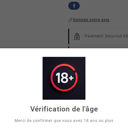
Donnez votre avis
Paiement Sécurisé 3
Livraison Rapide
Off
roduit
Avis
Vérification de l'âge
dapter parfaitement à la chicha H2 Greedy. Fabriqué en verre r
Merci de confirmer que vous avez 18 ans ou plus
nfortables.