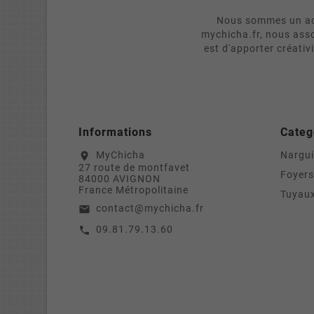
Nous sommes un act
mychicha.fr, nous asso
est d'apporter créativ
Informations
Categ
MyChicha
Nargui
location_on
27 route de montfavet
Foyers
84000 AVIGNON
France Métropolitaine
Tuyaux
contact@mychicha.fr
email
09.81.79.13.60
call