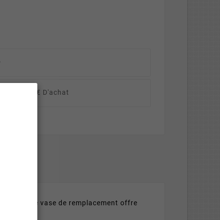
D
erte Dès 40€ D'achat
ésistant, ce vase de remplacement offre