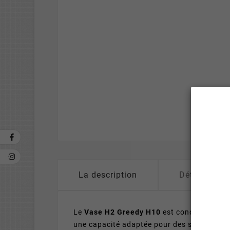
La description
Détails du p
Le
Vase H2 Greedy H10
est conçu pour s'a
une capacité adaptée pour des sessions co