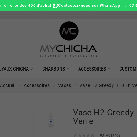
|
on offerte dès 40€ d'achat
Contactez-nous sur WhatsApp → 07 6
UYAUX CHICHA
CHARBONS
ACCESSOIRES
CUSTOM
Accueil
Accessoires
Vases
Vase H2 Greedy H10 En Ve
Vase H2 Greedy
Verre





LES AVIS(0)