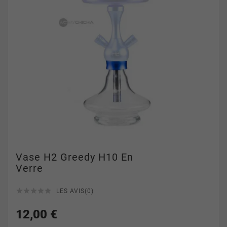
Vase H2 Greedy H10 En
Verre





LES AVIS(0)
12,00 €