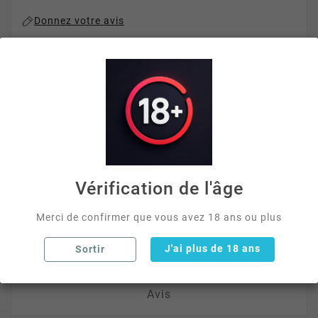
Donnez votre avis
Paiement Sécurisé 3D
Livraison Rapide
Offerte Dès 40€ D'achat
Vérification de l'âge
La description
Merci de confirmer que vous avez 18 ans ou plus
Détails du produit
J'ai plus de 18 ans
Sortir
Avis