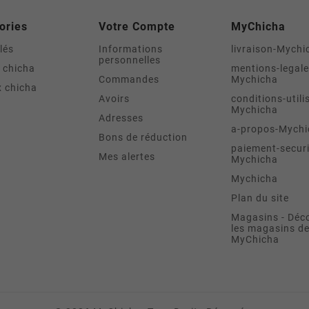
ories
Votre Compte
MyChicha
lés
Informations
livraison-Mychi
personnelles
 chicha
mentions-legale
Commandes
Mychicha
 chicha
Avoirs
conditions-utili
Mychicha
Adresses
a-propos-Mychi
Bons de réduction
paiement-securi
Mes alertes
Mychicha
Mychicha
Plan du site
Magasins - Déc
les magasins d
MyChicha