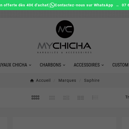
|
on offerte dès 40€ d'achat
Contactez-nous sur WhatsApp → 07 6
UYAUX CHICHA
CHARBONS
ACCESSOIRES
CUSTOM
Accueil
Marques
Saphire
Tr