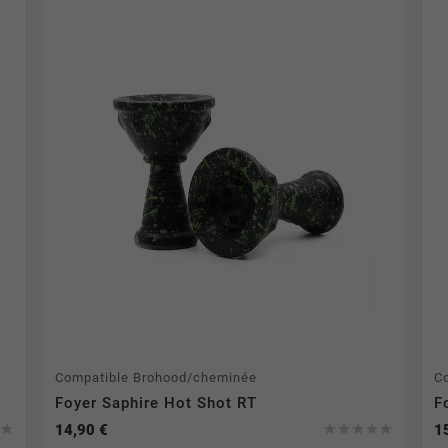
Compatible Brohood/cheminée
Co
Foyer Saphire Hot Shot RT
F
14,90 €
1






