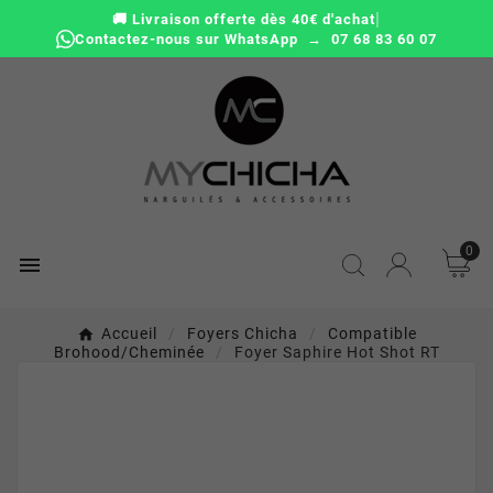
|
🚚 Livraison offerte dès 40€ d'achat
Contactez-nous sur WhatsApp → 07 68 83 60 07
0

Accueil
Foyers Chicha
Compatible
Brohood/cheminée
Foyer Saphire Hot Shot RT