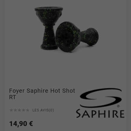
Foyer Saphire Hot Shot
RT





LES AVIS(0)
14,90 €