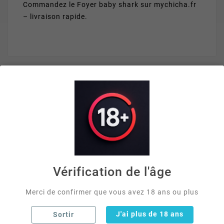
Commandez le Foyer baby shark sur mychicha.fr
– livraison rapide.
VOUS AIMEREZ AUSSI


Vérification de l'âge
Merci de confirmer que vous avez 18 ans ou plus
J'ai plus de 18 ans
Sortir