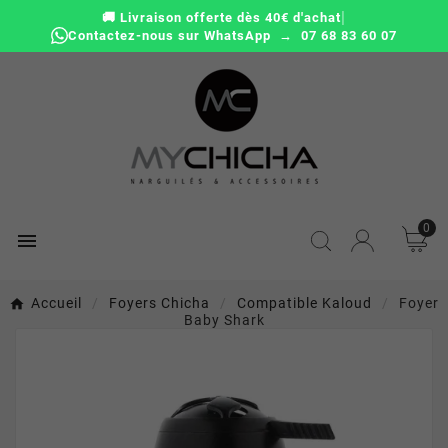
|
🚚 Livraison offerte dès 40€ d'achat
Contactez-nous sur WhatsApp → 07 68 83 60 07
0

Accueil
Foyers Chicha
Compatible Kaloud
Foyer
Baby Shark