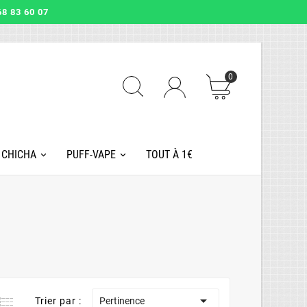
8 83 60 07
0
 CHICHA
PUFF-VAPE
TOUT À 1€
,
,
12
2026
May
12
2026
May
chicha :
Comment
Charbon n

Trier par :
Pertinence