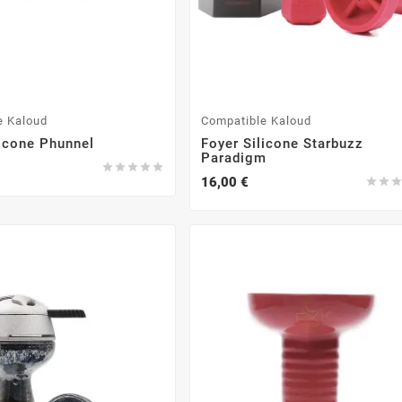
e Kaloud
Compatible Kaloud
licone Phunnel
Foyer Silicone Starbuzz
Paradigm





16,00 €

