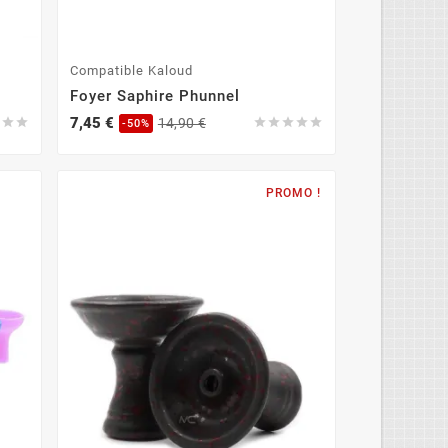
Compatible Kaloud
Foyer Saphire Phunnel
7,45 €



14,90 €





-50%
PROMO !