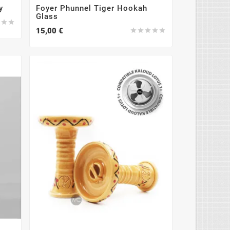
y
Foyer Phunnel Tiger Hookah
Glass



15,00 €




