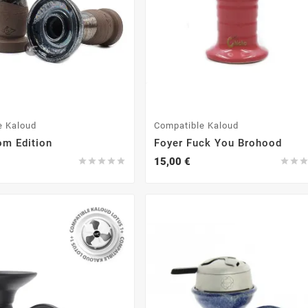
e Kaloud
Compatible Kaloud
om Edition
Foyer Fuck You Brohood
15,00 €






