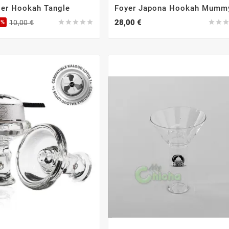
ger Hookah Tangle
Foyer Japona Hookah Mumm
28,00 €
10,00 €







0%