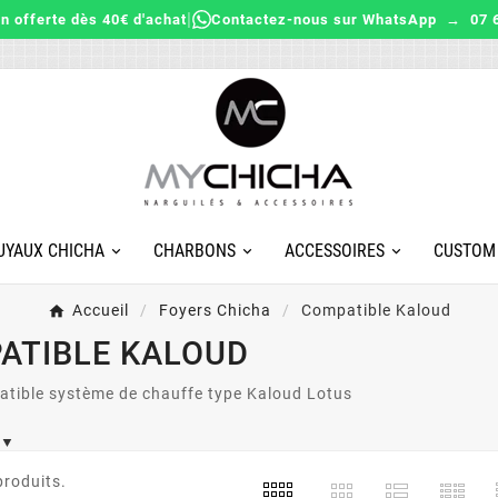
|
on offerte dès 40€ d'achat
Contactez-nous sur WhatsApp → 07 6
UYAUX CHICHA
CHARBONS
ACCESSOIRES
CUSTOM
Accueil
Foyers Chicha
Compatible Kaloud
ATIBLE KALOUD
atible système de chauffe type Kaloud Lotus
e ▼
,
,
y
12
2026
May
12
2026
May
 produits.
 Avignon
Les accessoires
Foyer de 