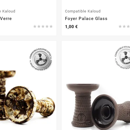
e Kaloud
Compatible Kaloud
 Verre
Foyer Palace Glass
1,00 €






