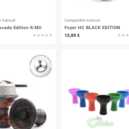
e Kaloud
Compatible Kaloud
scada Edition K-MU
Foyer HC BLACK EDITION
12,00 €






