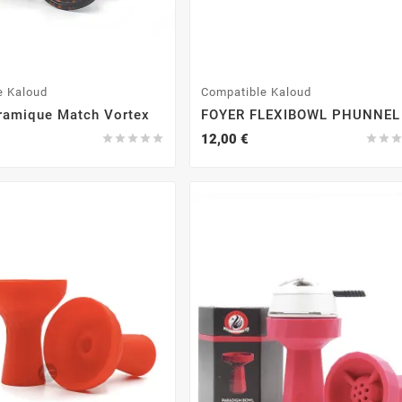
e Kaloud
Compatible Kaloud
ramique Match Vortex
FOYER FLEXIBOWL PHUNNEL
12,00 €






