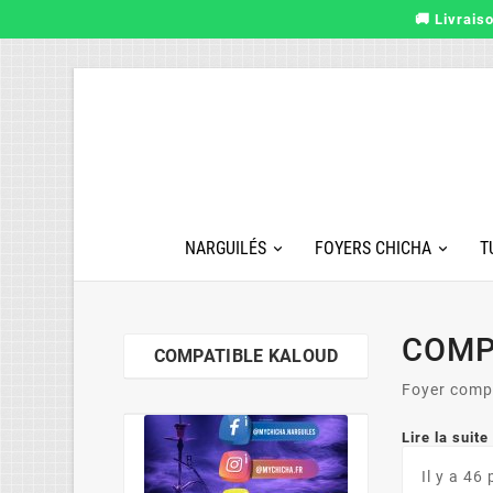
🚚 Livrais
NARGUILÉS
FOYERS CHICHA
T
COMP
COMPATIBLE KALOUD
Foyer comp
Lire la suit
Ma
Il y a 46
Chicha à