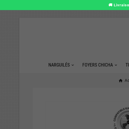
🚚 Livrais
NARGUILÉS
FOYERS CHICHA
T
Ac