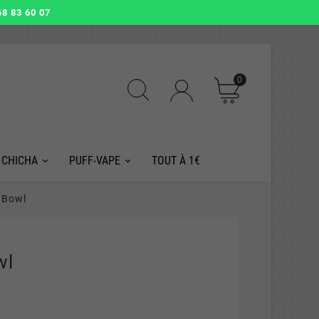
8 83 60 07
0
 CHICHA
PUFF-VAPE
TOUT À 1€
y Bowl
wl