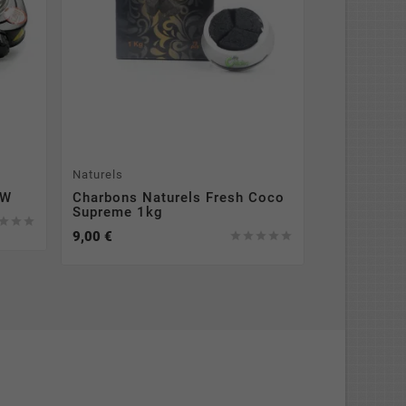
Naturels
Allumes Cha
0W
Charbons Naturels Fresh Coco
Allume Cha
Supreme 1kg
Charcoal S



9,00 €
19,00 €




