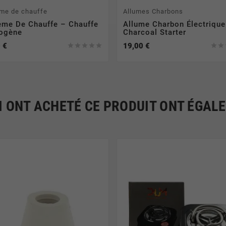
me de chauffe
Allumes Charbons
ème De Chauffe – Chauffe
Allume Charbon Électrique
ogène
Charcoal Starter
 €
19,00 €







I ONT ACHETÉ CE PRODUIT ONT ÉGAL