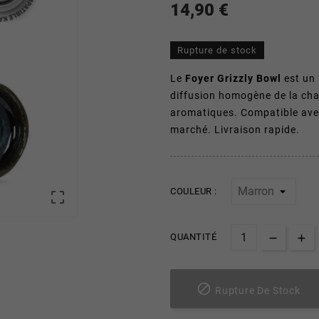
14,90 €
Rupture de stock
Le
Foyer Grizzly Bowl
est un 
diffusion homogène de la cha
aromatiques. Compatible ave
marché. Livraison rapide.
COULEUR :

QUANTITÉ

Rupture De Stock