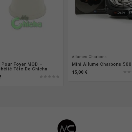
s
Allumes Charbons
t Pour Foyer MOD –
Mini Allume Charbons 50
chéité Tête De Chicha
15,00 €


€




