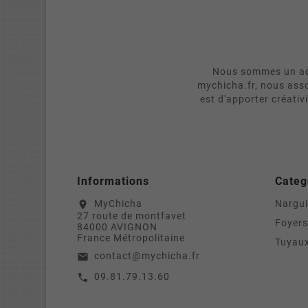
Nous sommes un act
mychicha.fr, nous asso
est d'apporter créativ
Informations
Categ
MyChicha
Nargui
location_on
27 route de montfavet
Foyers
84000 AVIGNON
France Métropolitaine
Tuyaux
contact@mychicha.fr
email
09.81.79.13.60
call