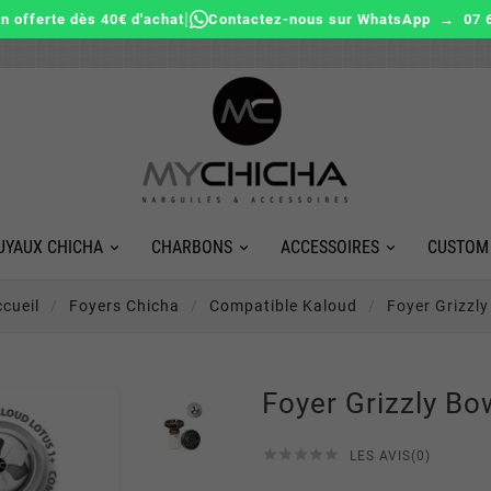
|
on offerte dès 40€ d'achat
Contactez-nous sur WhatsApp → 07 6
UYAUX CHICHA
CHARBONS
ACCESSOIRES
CUSTOM
cueil
Foyers Chicha
Compatible Kaloud
Foyer Grizzl
Foyer Grizzly Bo





LES AVIS(0)