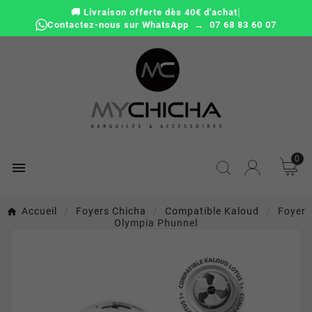
|
🚚 Livraison offerte dès 40€ d'achat
Contactez-nous sur WhatsApp → 07 68 83 60 07
0

Accueil
Foyers Chicha
Compatible Kaloud
Foyer
Olympia Phunnel