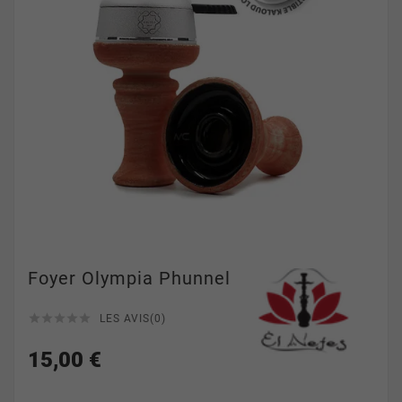
Foyer Olympia Phunnel





LES AVIS(0)
15,00 €