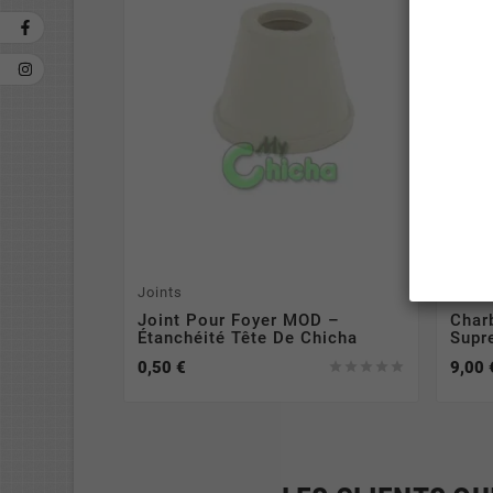
Joints
Natur
Joint Pour Foyer MOD –
Char
Étanchéité Tête De Chicha
Supr
0,50 €
9,00 




