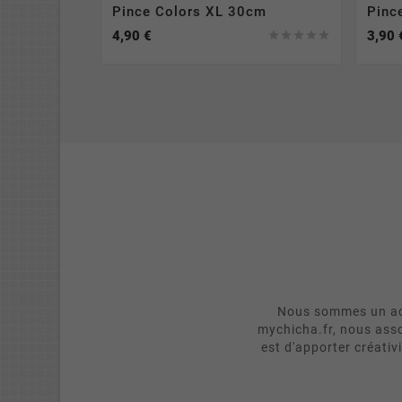
Pince Colors XL 30cm
Pinc
4,90 €
3,90 





Nous sommes un act
mychicha.fr, nous asso
est d'apporter créativ