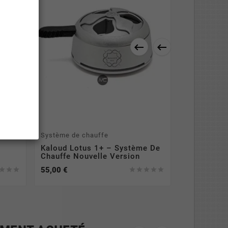


Système de chauffe
Kaloud Lotus 1+ – Système De
Chauffe Nouvelle Version
55,00 €







