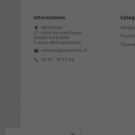
Informations
Categ
MyChicha
Nargui
location_on
27 route de montfavet
Foyers
84000 AVIGNON
France Métropolitaine
Tuyaux
contact@mychicha.fr
email
09.81.79.13.60
call