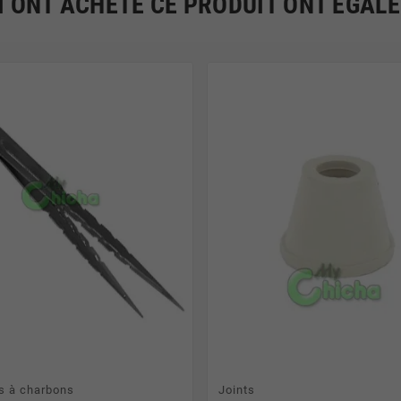
I ONT ACHETÉ CE PRODUIT ONT ÉGAL
s à charbons
Joints