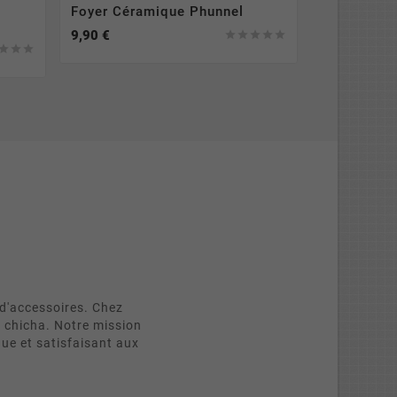
Foyer Céramique Phunnel
Mini Allu
9,90 €
15,00 €








d'accessoires. Chez
e chicha. Notre mission
que et satisfaisant aux