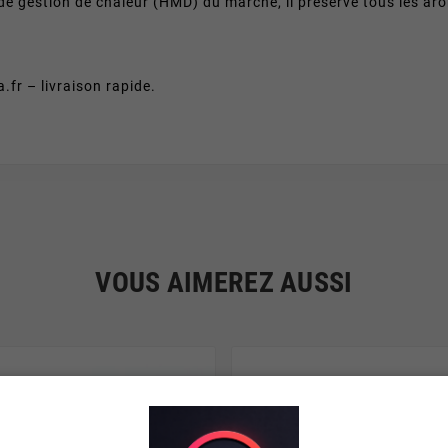
de gestion de chaleur (HMD) du marché, il préserve tous les a
fr – livraison rapide.
VOUS AIMEREZ AUSSI