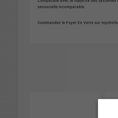
Compatible avec la majorité des systèmes 
sensorielle incomparable.
Commandez le Foyer En Verre sur mychicha.