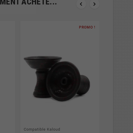
EMENT ACHETÉ...


PROMO !
Compatible Kaloud
Allumes Cha