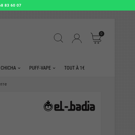
8 83 60 07
0
 CHICHA
PUFF-VAPE
TOUT À 1€
erre