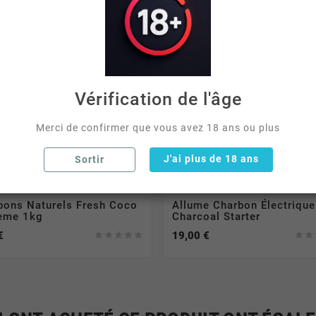
Vérification de l'âge
Merci de confirmer que vous avez 18 ans ou plus
J'ai plus de 18 ans
Sortir
els
Allumes Charbons
bons Naturels Fresh Coco
Allume Charbon Électrique
eme 1kg
Charcoal Starter
€
19,00 €






