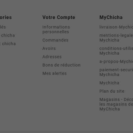
ories
Votre Compte
MyChicha
lés
Informations
livraison-Mychi
personnelles
 chicha
mentions-legale
Commandes
Mychicha
 chicha
Avoirs
conditions-utili
Mychicha
Adresses
a-propos-Mychi
Bons de réduction
paiement-securi
Mes alertes
Mychicha
Mychicha
Plan du site
Magasins - Déc
les magasins d
MyChicha