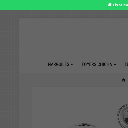
🚚 Livrais
NARGUILÉS
FOYERS CHICHA
T