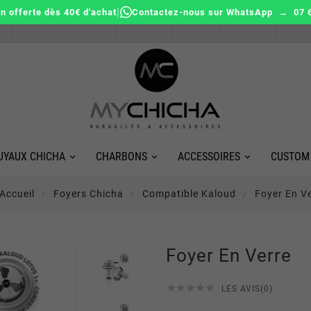
|
on offerte dès 40€ d'achat
Contactez-nous sur WhatsApp → 07 6
UYAUX CHICHA
CHARBONS
ACCESSOIRES
CUSTOM
Accueil
Foyers Chicha
Compatible Kaloud
Foyer En V
Foyer En Verre





LES AVIS(0)